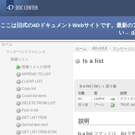
ここは旧式の4DドキュメントWebサイトです。最新
い→
d
ホーム
4D v19.8
ホーム
ランゲージリ
ランゲージリファレンス
階層リスト
Is a list
階層リストの管理
APPEND TO LIST
CLEAR LIST
Is a list ( list ) -> 戻り値
Copy list
引数
型
説明
Count list items
list
ListRef
テストするL
DELETE FROM LIST
戻り値
ブール
TRUE: 
Find in list
GET LIST ITEM
説明
Get list item font
GET LIST ITEM ICON
Is a list
コマンドは、
list
引