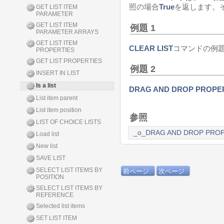
照の場合
True
を返します。
GET LIST ITEM
PARAMETER
GET LIST ITEM
例題 1
PARAMETER ARRAYS
GET LIST ITEM
CLEAR LIST
コマンドの例
PROPERTIES
GET LIST PROPERTIES
例題 2
INSERT IN LIST
Is a list
DRAG AND DROP PROPE
List item parent
List item position
参照
LIST OF CHOICE LISTS
_o_DRAG AND DROP PROP
Load list
New list
SAVE LIST
SELECT LIST ITEMS BY
前ページ
次ページ
POSITION
SELECT LIST ITEMS BY
REFERENCE
Selected list items
SET LIST ITEM