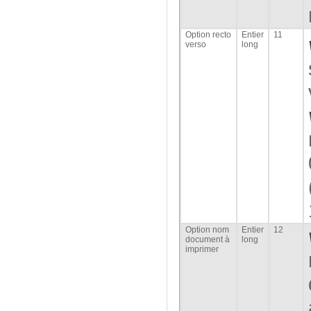
Option recto
Entier
11
verso
long
Option nom
Entier
12
document à
long
imprimer