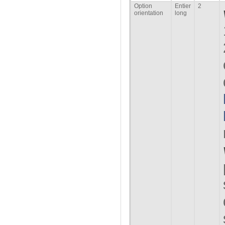
Option
Entier
2
orientation
long