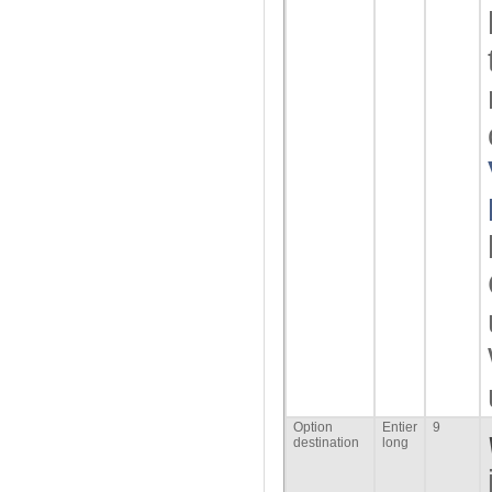
Option
Entier
9
destination
long