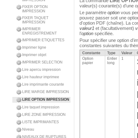
IMPRESSION
La commande
LIRE OPTIO
valeur(s) courante(s) d’une o
FIXER OPTION
IMPRESSION
Le paramètre
option
vous perm
pouvez passer soit une option
FIXER TAQUET
IMPRESSION
d'option PDF (chaîne). La c
valeur1
et (facultativement)
v
IMPRIMER
l’
option
spécifiée.
ENREGISTREMENT
Pour spécifier une option d'im
IMPRIMER ETIQUETTES
constantes suivantes du th
Imprimer ligne
Constante
Type
Valeur
Imprimer objet
Option
Entier
1
IMPRIMER SELECTION
papier
long
Lire apercu impression
Lire hauteur imprimee
Lire imprimante courante
LIRE MARGE IMPRESSION
LIRE OPTION IMPRESSION
Lire taquet impression
LIRE ZONE IMPRESSION
LISTE IMPRIMANTES
Niveau
NIVEAUX DE RUPTURES