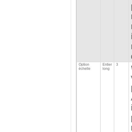
Option
Entier
3
échelle
long