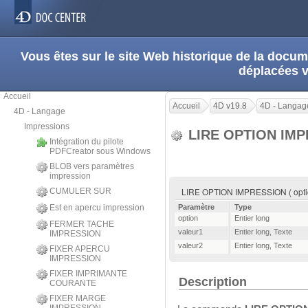
Vous êtes sur le site Web historique de la doc
déplacées 
Accueil
Accueil
4D v19.8
4D - Langag
4D - Langage
Impressions
LIRE OPTION IM
Intégration du pilote
PDFCreator sous Windows
BLOB vers paramètres
impression
LIRE OPTION IMPRESSION ( option 
CUMULER SUR
Est en apercu impression
Paramètre
Type
option
Entier long
FERMER TACHE
valeur1
Entier long
,
Texte
IMPRESSION
valeur2
Entier long
,
Texte
FIXER APERCU
IMPRESSION
FIXER IMPRIMANTE
Description
COURANTE
FIXER MARGE