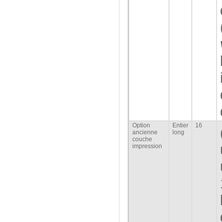
Option
Entier
16
ancienne
long
couche
impression