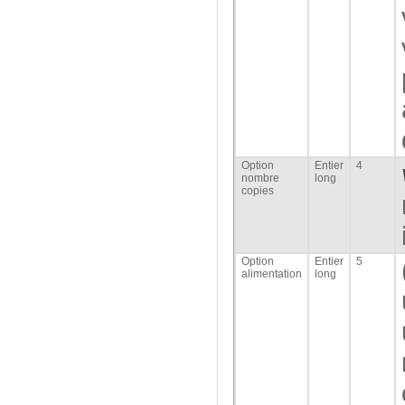
Option
Entier
4
nombre
long
copies
Option
Entier
5
alimentation
long