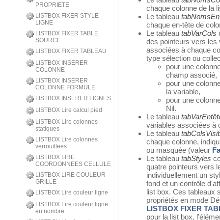
PROPRIETE
chaque colonne de la li
LISTBOX FIXER STYLE
Le tableau
tabNomsEnt
LIGNE
chaque en-tête de colon
Le tableau
tabVarCols
c
LISTBOX FIXER TABLE
SOURCE
des pointeurs vers les 
associées à chaque colo
LISTBOX FIXER TABLEAU
type sélection ou colle
LISTBOX INSERER
pour une colonne
COLONNE
champ associé,
LISTBOX INSERER
pour une colonne
COLONNE FORMULE
la variable,
LISTBOX INSERER LIGNES
pour une colonne
Nil.
LISTBOX Lire calcul pied
Le tableau
tabVarEntêt
LISTBOX Lire colonnes
variables associées à c
statiques
Le tableau
tabColsVisi
LISTBOX Lire colonnes
chaque colonne, indiqua
verrouillees
ou masquée (valeur
F
LISTBOX LIRE
Le tableau
tabStyles
co
COORDONNEES CELLULE
quatre pointeurs vers l
individuellement un sty
LISTBOX LIRE COULEUR
GRILLE
fond et un contrôle d'a
list box. Ces tableaux 
LISTBOX Lire couleur ligne
propriétés en mode D
LISTBOX Lire couleur ligne
LISTBOX FIXER TA
en nombre
pour la list box, l’élé