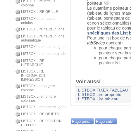
LISTBOX Lire formule
pointeur Nil.
colonne
Le quatrième pointeur 
LISTBOX LIRE GRILLE
(tableau de lignes masq
(tableau permettant de
LISTBOX Lire hauteur
et non sélectionnables)
entetes
pour le tableau de cont
LISTBOX Lire hauteur ligne
spécifiques des List 
LISTBOX Lire hauteur ligne
Pour une list box de typ
automatique
tabStyles
contient :
LISTBOX Lire hauteur lignes
pour chaque para
pointeur vers la 
LISTBOX Lire hauteur pieds
pour chaque para
LISTBOX LIRE
pointeur Nil.
HIERARCHIE
LISTBOX LIRE
INFORMATION
IMPRESSION
Voir aussi
LISTBOX Lire largeur
colonne
LISTBOX FIXER TABLEAU
LISTBOX Lire propriete
LISTBOX Lire nombre
LISTBOX Lire tableau
colonnes
LISTBOX Lire nombre lignes
LISTBOX LIRE OBJETS
Page préc.
Page suiv.
LISTBOX LIRE POSITION
CELLULE