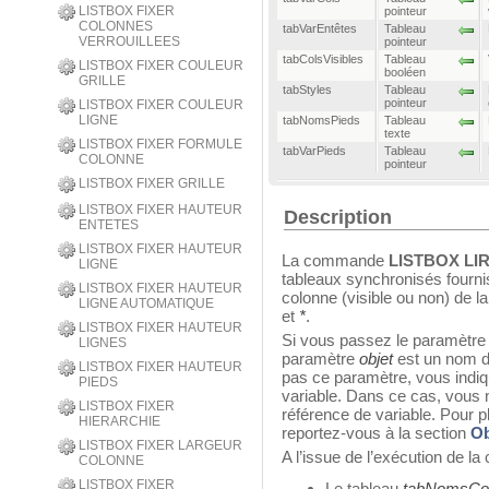
LISTBOX FIXER
pointeur
COLONNES
tabVarEntêtes
Tableau
VERROUILLEES
pointeur
tabColsVisibles
Tableau
LISTBOX FIXER COULEUR
booléen
GRILLE
tabStyles
Tableau
pointeur
LISTBOX FIXER COULEUR
LIGNE
tabNomsPieds
Tableau
texte
LISTBOX FIXER FORMULE
tabVarPieds
Tableau
COLONNE
pointeur
LISTBOX FIXER GRILLE
LISTBOX FIXER HAUTEUR
Description
ENTETES
LISTBOX FIXER HAUTEUR
La commande
LISTBOX LI
LIGNE
tableaux synchronisés fourni
LISTBOX FIXER HAUTEUR
colonne (visible ou non) de l
LIGNE AUTOMATIQUE
et
*
.
LISTBOX FIXER HAUTEUR
Si vous passez le paramètre
LIGNES
paramètre
objet
est un nom d’
LISTBOX FIXER HAUTEUR
pas ce paramètre, vous indi
PIEDS
variable. Dans ce cas, vous
LISTBOX FIXER
référence de variable. Pour p
HIERARCHIE
reportez-vous à la section
Ob
LISTBOX FIXER LARGEUR
A l’issue de l’exécution de l
COLONNE
LISTBOX FIXER
Le tableau
tabNomsCo