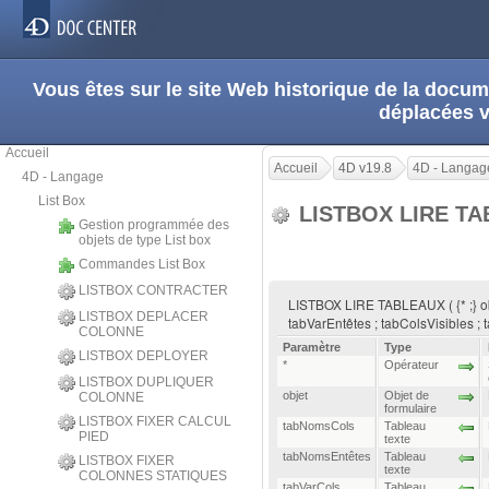
Vous êtes sur le site Web historique de la doc
déplacées 
Accueil
Accueil
4D v19.8
4D - Langag
4D - Langage
List Box
LISTBOX LIRE T
Gestion programmée des
objets de type List box
Commandes List Box
LISTBOX CONTRACTER
LISTBOX LIRE TABLEAUX ( {* ;} ob
LISTBOX DEPLACER
tabVarEntêtes ; tabColsVisibles ;
COLONNE
Paramètre
Type
LISTBOX DEPLOYER
*
Opérateur
LISTBOX DUPLIQUER
objet
Objet de
COLONNE
formulaire
LISTBOX FIXER CALCUL
tabNomsCols
Tableau
PIED
texte
tabNomsEntêtes
Tableau
LISTBOX FIXER
texte
COLONNES STATIQUES
tabVarCols
Tableau