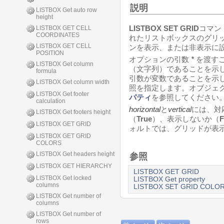
説明
LISTBOX Get auto row
height
LISTBOX SET GRID
コマン
LISTBOX GET CELL
COORDINATES
れたリストボックスのグリ
LISTBOX GET CELL
ンを表示、または非表示に
POSITION
オプションの引数
*
を渡す
LISTBOX Get column
（文字列）であることを示
formula
引数が変数であることを示
LISTBOX Get column width
照を指定します。オブジェ
LISTBOX Get footer
パティ
を参照してください
calculation
horizontal
と
vertical
には、対
LISTBOX Get footers height
（
True
）、表示しないか（
F
LISTBOX GET GRID
ォルトでは、グリッドが表
LISTBOX GET GRID
COLORS
LISTBOX Get headers height
参照
LISTBOX GET HIERARCHY
LISTBOX GET GRID
LISTBOX Get locked
LISTBOX Get property
columns
LISTBOX SET GRID COLO
LISTBOX Get number of
columns
LISTBOX Get number of
rows