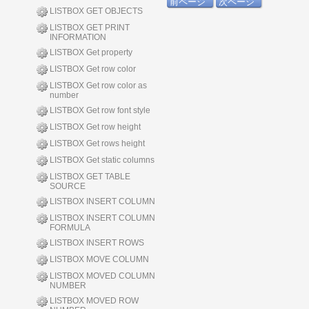
前ページ
次ページ
LISTBOX GET OBJECTS
LISTBOX GET PRINT
INFORMATION
LISTBOX Get property
LISTBOX Get row color
LISTBOX Get row color as
number
LISTBOX Get row font style
LISTBOX Get row height
LISTBOX Get rows height
LISTBOX Get static columns
LISTBOX GET TABLE
SOURCE
LISTBOX INSERT COLUMN
LISTBOX INSERT COLUMN
FORMULA
LISTBOX INSERT ROWS
LISTBOX MOVE COLUMN
LISTBOX MOVED COLUMN
NUMBER
LISTBOX MOVED ROW