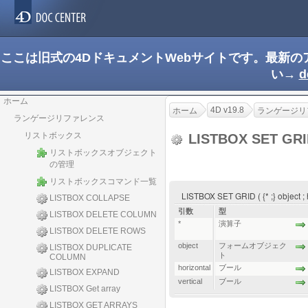
ここは旧式の4DドキュメントWebサイトです。最新
い→
d
ホーム
4D v19.8
ホーム
ランゲージリ
ランゲージリファレンス
リストボックス
LISTBOX SET GR
リストボックスオブジェクト
の管理
リストボックスコマンド一覧
LISTBOX SET GRID ( {* ;} object ; h
LISTBOX COLLAPSE
引数
型
LISTBOX DELETE COLUMN
*
演算子
LISTBOX DELETE ROWS
object
フォームオブジェク
LISTBOX DUPLICATE
ト
COLUMN
horizontal
ブール
LISTBOX EXPAND
vertical
ブール
LISTBOX Get array
LISTBOX GET ARRAYS