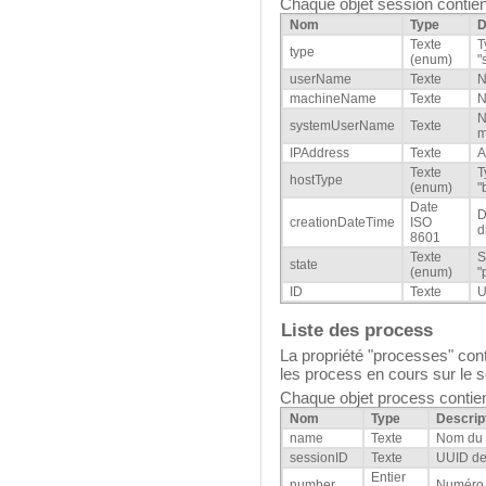
Chaque objet session contient
Nom
Type
D
Texte
T
type
(enum)
"
userName
Texte
N
machineName
Texte
N
N
systemUserName
Texte
m
IPAddress
Texte
A
Texte
T
hostType
(enum)
"
Date
D
creationDateTime
ISO
d
8601
Texte
S
state
(enum)
"
ID
Texte
U
Liste des process
La propriété "processes" cont
les process en cours sur le 
Chaque objet process contient
Nom
Type
Descrip
name
Texte
Nom du 
sessionID
Texte
UUID de
Entier
number
Numéro 