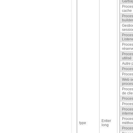
Garbag
Proces
cache
Proce
builde
Gestio
sessio
Proces
Listen
Proces
réserv
Proces
utilisé
Autre 
Proces
Proce
Web se
proces
Proces
de clie
Proces
Process
Proces
intern
Proces
Entier
type
métho
long
Proce