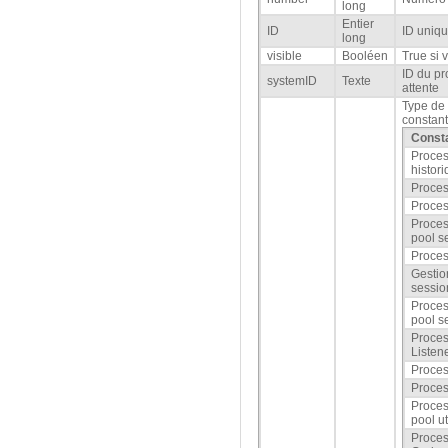
long
Entier
ID
ID uniq
long
visible
Booléen
True si 
ID du pr
systemID
Texte
attente
Type de 
constant
Const
Proces
histor
Proces
Proces
Proce
pool s
Proces
Gestio
sessio
Proce
pool s
Proce
Listen
Proces
Proce
Proce
pool ut
Proce