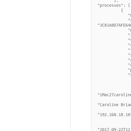
],
"processes": [
{
"name": "
"sessi
"3C81A8D7AFE64
"numbe
"ID":
"visibl
"systemID
"type"
"state
"cpuUsa
"cpuTime
"preempt
"sessi
"type"
"userNa
"mach
"iMac27carolin
"syste
"Caroline Bria
"IPAd
"192.168.18.18
"hostT
"creat
"2017-09-22T12