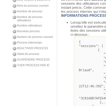
LIRE CLIENTS INSCRITS
sessions des utilisateurs co
Nom du process courant
instant précis. Cette comman
les process internes qui n'é
Nombre de process
INFORMATIONS PROCES
Nombre de process
utilisateurs
Lorsqu'elle est exécuté
Nombre utilisateurs
omettez le paramètre
o
listes des sessions ut
Nouveau process
ci-dessous :
Numero du process courant
{
Process interrompu
"sessions": [
REACTIVER PROCESS
{
"type": 
Statut du process
"userName
SUSPENDRE PROCESS
"machineNa
TUER PROCESS PAR ID
"systemUs
Briaud",
"IPAddres
"hostTyp
"creation
22T12:46:39Z",
"state":
"ID
"3C81A8D7AFE64
},..