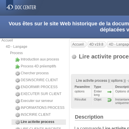
Vous êtes sur le site Web historique de la doc
déplacées 
Accueil
Accueil
4D v19.8
4D - Langag
4D - Langage
Process
Lire activite proc
Introduction aux process
Process 4D préemptifs
Chercher process
Lire activite process {( options )} 
DESINSCRIRE CLIENT
ENDORMIR PROCESS
Paramètre
Type
Descript
options
Entier
Options d
EXECUTER SUR CLIENT
long
Résultat
Objet
Instantan
Executer sur serveur
uniquemen
INFORMATIONS PROCESS
INSCRIRE CLIENT
Description
Lire activite process
La commande
Lire activite