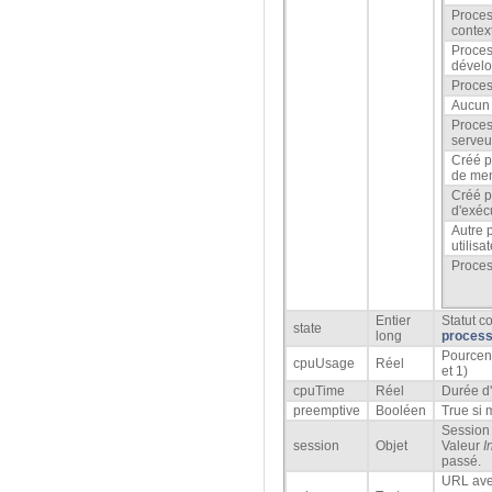
Proce
contex
Proce
dével
Proces
Aucun
Proces
serveu
Créé 
de me
Créé p
d'exéc
Autre 
utilisa
Proces
Entier
Statut c
state
long
proces
Pourcent
cpuUsage
Réel
et 1)
cpuTime
Réel
Durée d
preemptive
Booléen
True si 
Session 
session
Objet
Valeur
I
passé.
URL ave