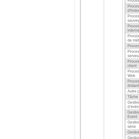
Proces
Proces
d'histo
Proces
sauve
Proces
intern
Proces
de mé
Proces
Proces
serveu
Proces
client
Proces
Web
Proce
distant
Autre 
Tâche 
Gestio
d’évé
Gestio
Event
Gestio
série
Gestio
Gestio