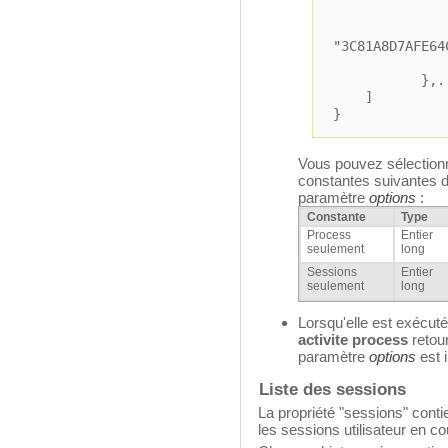
"state
"I
"3C81A8D7AFE64
},..
]
}
Vous pouvez sélectionn
constantes suivantes 
paramètre
options
:
Constante
Type
Process
Entier
seulement
long
Sessions
Entier
seulement
long
Lorsqu'elle est exécut
activite process
retour
paramètre
options
est i
Liste des sessions
La propriété "sessions" contie
les sessions utilisateur en co