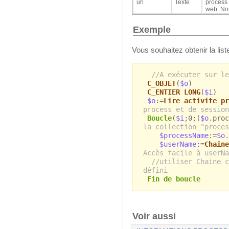
url
Texte
process 
web. Non
Exemple
Vous souhaitez obtenir la list
//A exécuter sur le
C_OBJET
(
$o
)
C_ENTIER LONG
(
$i
)
$o
:=
Lire activite pr
process et de session
Boucle
(
$i
;0;(
$o
.pro
la collection "proces
$processName
:=
$o
.
$userName
:=
Chaine
Accès facile à userNa
//utiliser Chaine c
défini
Fin de boucle
Voir aussi