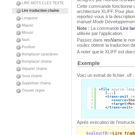
LIRE MOTS CLES TEXTE
Cette commande fonctionne u
Lire traduction chaine
architecture XLIFF. Pour plus 
reportez-vous à la descriptio
Longueur
manuel
Mode Développemen
Majusc
Note :
La commande
Lire l
Minusc
utilisée par l’application.
Passez dans
resName
le nom
Num
voulez obtenir la traduction da
Position
A noter que le XLIFF est diacr
Remplacer caracteres
Remplacer chaine
Exemple
Séparer chaine
Voici un extrait de fichier .xlf :
Sous chaine
Supprimer chaine
1
<
file
source-lang
Trouver regex
2
[...]
3
<
trans-unit
re
4
<
source
>Sho
5
<
target
>Mon
6
</
trans-unit
>
Après exécution de l’instructi
$valeurFR
:=
Lire trad