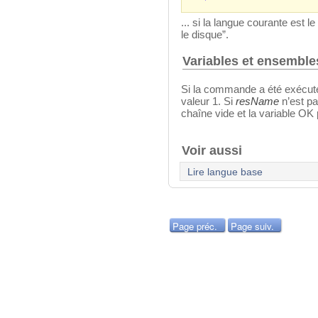
... si la langue courante est 
le disque”.
Variables et ensembl
Si la commande a été exécuté
valeur 1. Si
resName
n’est p
chaîne vide et la variable OK 
Voir aussi
Lire langue base
Page préc.
Page suiv.