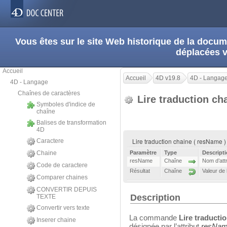
Vous êtes sur le site Web historique de la doc
déplacées 
Accueil
Accueil
4D v19.8
4D - Langag
4D - Langage
Chaînes de caractères
Lire traduction ch
Symboles d'indice de
chaîne
Balises de transformation
4D
Lire traduction chaine ( resName )
Caractere
Chaine
Paramètre
Type
Descript
resName
Chaîne
Nom d’att
Code de caractere
Résultat
Chaîne
Valeur de
Comparer chaines
CONVERTIR DEPUIS
Description
TEXTE
Convertir vers texte
La commande
Lire traducti
Inserer chaine
désignée par l’attribut
resNa