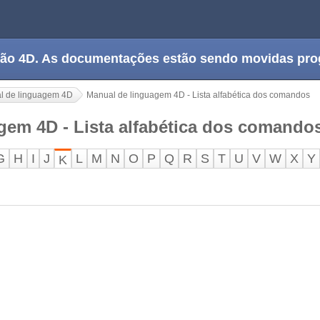
tação 4D. As documentações estão sendo movidas pr
l de linguagem 4D
Manual de linguagem 4D - Lista alfabética dos comandos
gem 4D - Lista alfabética dos comando
G
H
I
J
L
M
N
O
P
Q
R
S
T
U
V
W
X
Y
K