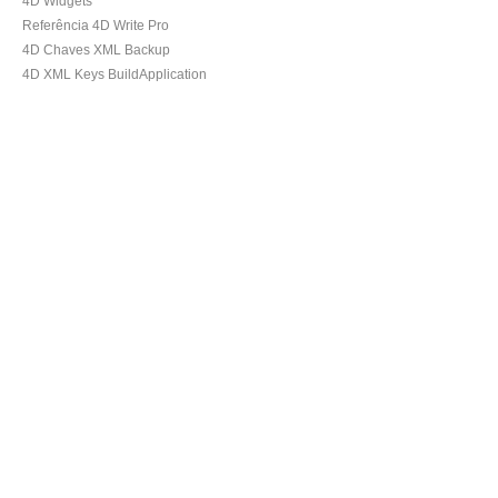
4D Widgets
Referência 4D Write Pro
4D Chaves XML Backup
4D XML Keys BuildApplication