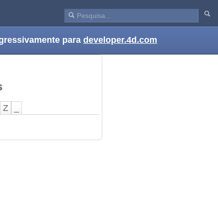
ogressivamente para
developer.4d.com
s
Z
_