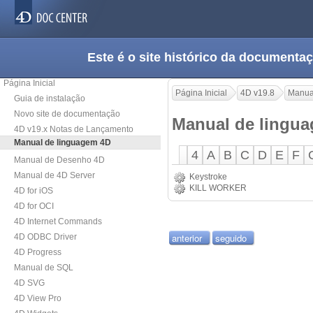
Este é o site histórico da documen
Página Inicial
Página Inicial
4D v19.8
Manua
Guia de instalação
Novo site de documentação
Manual de lingua
4D v19.x Notas de Lançamento
Manual de linguagem 4D
4
A
B
C
D
E
F
Manual de Desenho 4D
Manual de 4D Server
Keystroke
KILL WORKER
4D for iOS
4D for OCI
4D Internet Commands
anterior
seguido
4D ODBC Driver
4D Progress
Manual de SQL
4D SVG
4D View Pro