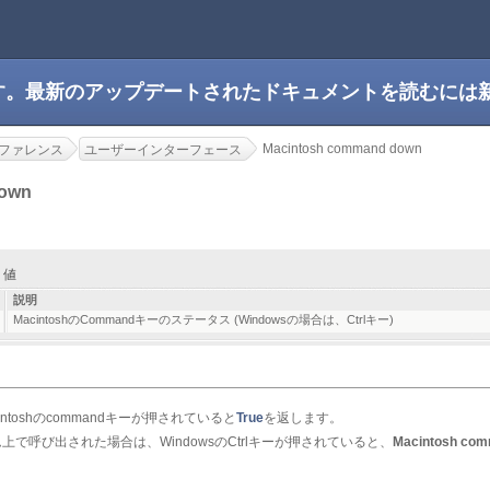
です。最新のアップデートされたドキュメントを読むには
Macintosh command down
ファレンス
ユーザーインターフェース
down
戻り値
説明
MacintoshのCommandキーのステータス (Windowsの場合は、Ctrlキー)
intoshのcommandキーが押されていると
True
を返します。
ム上で呼び出された場合は、WindowsのCtrlキーが押されていると、
Macintosh co