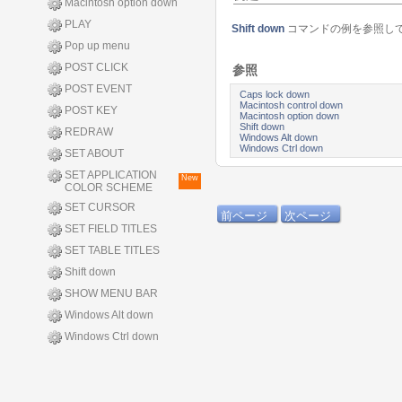
Macintosh option down
PLAY
Shift down
コマンドの例を参照し
Pop up menu
POST CLICK
参照
POST EVENT
Caps lock down
Macintosh control down
POST KEY
Macintosh option down
Shift down
REDRAW
Windows Alt down
Windows Ctrl down
SET ABOUT
SET APPLICATION
New
COLOR SCHEME
SET CURSOR
前ページ
次ページ
SET FIELD TITLES
SET TABLE TITLES
Shift down
SHOW MENU BAR
Windows Alt down
Windows Ctrl down