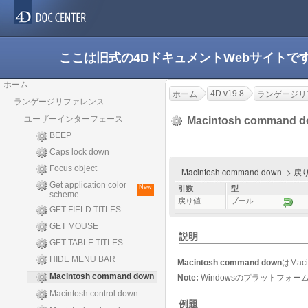
ここは旧式の4DドキュメントWebサイト
ホーム
4D v19.8
ホーム
ランゲージリ
ランゲージリファレンス
ユーザーインターフェース
Macintosh command 
BEEP
Caps lock down
Focus object
Macintosh command down -> 
Get application color
New
引数
型
scheme
戻り値
ブール
GET FIELD TITLES
GET MOUSE
説明
GET TABLE TITLES
HIDE MENU BAR
Macintosh command down
はMac
Macintosh command down
Note:
Windowsのプラットフォー
Macintosh control down
例題