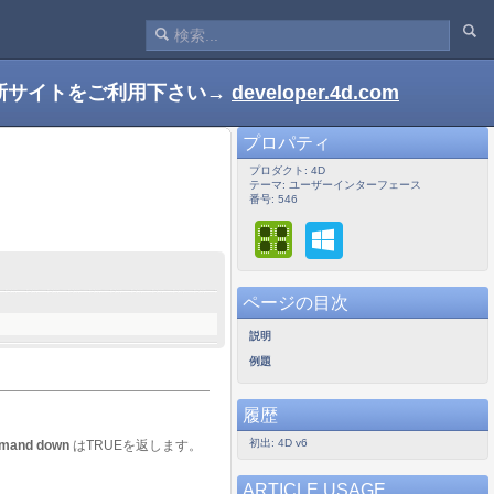
新サイトをご利用下さい→
developer.4d.com
プロパティ
プロダクト: 4D
テーマ: ユーザーインターフェース
番号: 546
ページの目次
説明
例題
履歴
初出: 4D v6
mmand down
はTRUEを返します。
ARTICLE USAGE