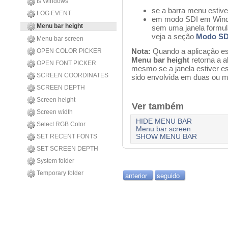
Is Windows
se a barra menu estiv
LOG EVENT
em modo SDI em Wind
Menu bar height
sem uma janela formul
veja a seção
Modo SD
Menu bar screen
Nota:
Quando a aplicação e
OPEN COLOR PICKER
Menu bar height
retorna a a
OPEN FONT PICKER
mesmo se a janela estiver es
SCREEN COORDINATES
sido envolvida em duas ou m
SCREEN DEPTH
Screen height
Ver também
Screen width
HIDE MENU BAR
Select RGB Color
Menu bar screen
SET RECENT FONTS
SHOW MENU BAR
SET SCREEN DEPTH
System folder
Temporary folder
anterior
seguido