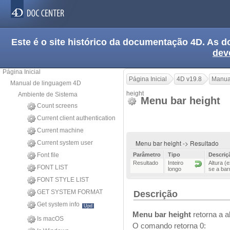
Este é o site histórico da documentação 4D. As
dev
Página Inicial
Página Inicial
4D v19.8
Manua
Manual de linguagem 4D
height
Ambiente de Sistema
Menu bar height
Count screens
Current client authentication
Current machine
Menu bar height -> Resultado
Current system user
Font file
Parâmetro
Tipo
Descriç
Resultado
Inteiro
Altura (
FONT LIST
longo
se a bar
FONT STYLE LIST
GET SYSTEM FORMAT
Descrição
Get system info
Upd
Menu bar height
retorna a a
Is macOS
O comando retorna 0: