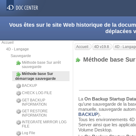
Vous êtes sur le site Web historique de la doc
déplacées 
Accueil
Accueil
4D v19.8
4D - Langag
4D - Langage
Sauvegarde
Méthode base Sur
Méthode base Sur arrêt
sauvegarde
Méthode base Sur
démarrage sauvegarde
BACKUP
CHECK LOG FILE
La
On Backup Startup Dat
GET BACKUP
qu’une sauvegarde de la base 
INFORMATION
manuelle, sauvegarde automa
GET RESTORE
BACKUP
).
INFORMATION
Tous les environnements 4D 
INTEGRATE MIRROR LOG
Server ainsi que les applica
FILE
Volume Desktop.
Log File