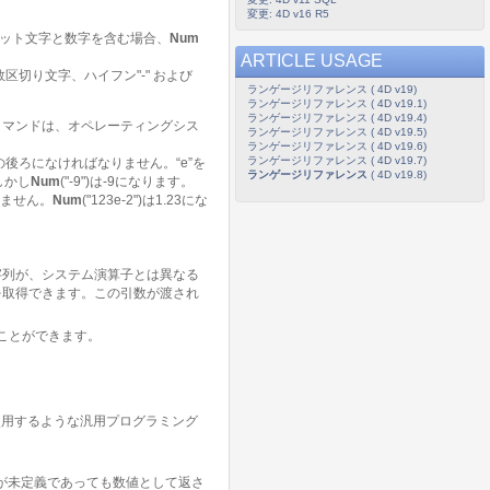
変更: 4D v16 R5
ット文字と数字を含む場合、
Num
ARTICLE USAGE
区切り文字、ハイフン"-" および
ランゲージリファレンス ( 4D v19)
ランゲージリファレンス ( 4D v19.1)
ランゲージリファレンス ( 4D v19.4)
コマンドは、オペレーティングシス
ランゲージリファレンス ( 4D v19.5)
ランゲージリファレンス ( 4D v19.6)
ランゲージリファレンス ( 4D v19.7)
後ろになければなりません。“e”を
ランゲージリファレンス
( 4D v19.8)
、しかし
Num
("-9")は-9になります。
りません。
Num
("123e-2")は1.23にな
字列が、システム演算子とは異なる
を取得できます。この引数が渡され
ことができます。
使用するような汎用プログラミング
)が未定義であっても数値として返さ