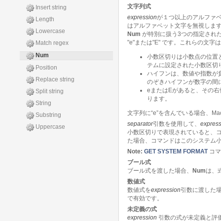
文字列式
Insert string
expression
が１つ以上のアルファ
Length
はアルファベット文字を無視しま
Lowercase
Num
が特別に扱う3つの指定された
"e"または"E" です。これらの
Match regex
Num
小数区切りは小数点の位置
テムに設定された小数区切
Position
ハイフンは、数値や指数が負
Replace string
のぞきハイフンが数字の間
eまたはEがあると、その
Split string
ります。
String
文字列に“e”を含んでいる場合、M
Substring
separator
引数を使用して、
express
Uppercase
小数区切りで表現されていると、
た場合、コマンドはこのシステム
Note:
GET SYSTEM FORMAT
コマ
ブール式
ブール式を渡した場合、
Num
は、
数値式
数値式を
expression
引数に渡した
で有効です。
未定義の式
expression
引数の式が未定義と評価