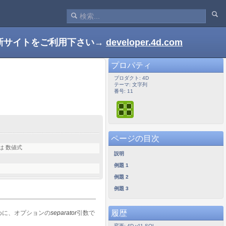
新サイトをご利用下さい→
developer.4d.com
プロパティ
プロダクト: 4D
テーマ: 文字列
番号: 11
ページの目次
は 数値式
説明
例題 1
例題 2
例題 3
履歴
めに、オプションの
separator
引数で
変更: 4D v11 SQL