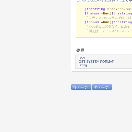
$thestring
:="33,333.33"
$thenum
:=
Num
(
$thestring
`フランスのシステムでは、$th
$thenum
:=
Num
(
$thestring
`システムに関係なく、$the
`例えば、フランスのシステムでも
参照
Bool
GET SYSTEM FORMAT
String
前ページ
次ページ