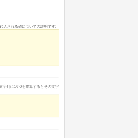
代入される値についての説明です:
文字列に1や0を乗算するとその文字