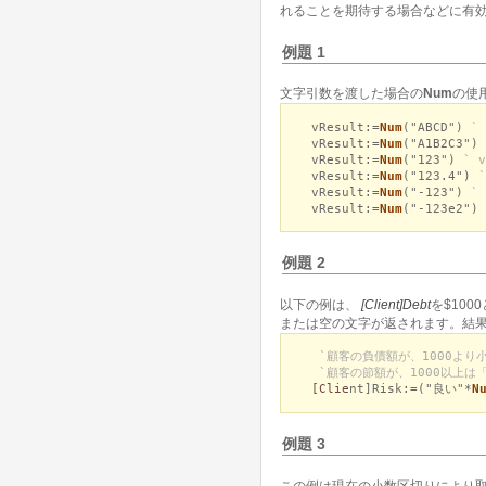
れることを期待する場合などに有
例題 1
文字引数を渡した場合の
Num
の使
vResult:=
Num
("ABCD")
`
vResult:=
Num
("A1B2C3")
vResult:=
Num
("123")
` 
vResult:=
Num
("123.4")
`
vResult:=
Num
("-123")
`
vResult:=
Num
("-123e2")
例題 2
以下の例は、
[Client]Debt
を$10
または空の文字が返されます。結
`顧客の負債額が、1000より
`顧客の節額が、1000以上は
[Clie
nt]Risk:=("良い"*
N
例題 3
この例は現在の小数区切りにより取