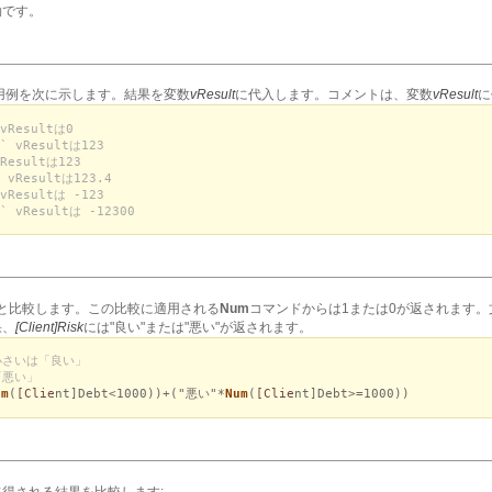
効です。
用例を次に示します。結果を変数
vResult
に代入します。コメントは、変数
vResult
に
 vResultは0
` vResultは123
vResultは123
 vResultは123.4
 vResultは -123
` vResultは -12300
00と比較します。この比較に適用される
Num
コマンドからは1または0が返されます。
果、
[Client]Risk
には"良い"または"悪い"が返されます。
小さいは「良い」
「悪い」
um
(
[Clie
nt]Debt<1000))+("悪い"*
Num
(
[Clie
nt]Debt>=1000))
得される結果を比較します: