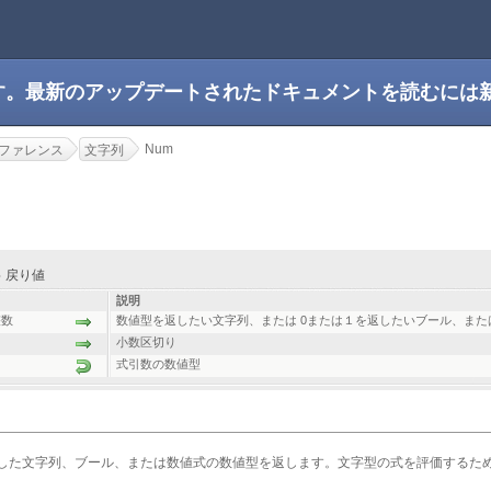
です。最新のアップデートされたドキュメントを読むには
Num
ファレンス
文字列
) -> 戻り値
説明
整数
数値型を返したい文字列、または 0または１を返したいブール、また
小数区切り
式引数の数値型
した文字列、ブール、または数値式の数値型を返します。文字型の式を評価するた