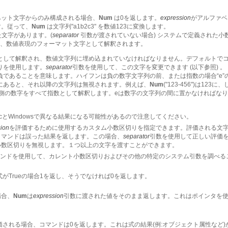
ベット文字からのみ構成される場合、
Num
は0を返します。
expression
がアルファベ
す。従って、
Num
は文字列"a1b2c3" を数値123に変換します。
文字があります。(
separator
引数が渡されていない場合) システムで定義された小数
文字は、数値表現のフォーマット文字として解釈されます。
として解釈され、数値文字列に埋め込まれていなければなりません。デフォルトで
りを使用します。
separator
引数を使用して、この文字を変更できます (以下参照) 。
であることを意味します。ハイフンは負の数字文字列の前、または指数の場合“e”の
にあると、それ以降の文字列は無視されます。例えば、
Num
("123-456")は123に
右側の数字をすべて指数として解釈します。eは数字の文字列の間に置かなければな
acとWindowsで異なる結果になる可能性があるので注意してください。
ion
を評価するために使用するカスタム小数区切りを指定できます。評価される文
コマンドは誤った結果を返します。この場合、
separator
引数を使用して正しい評価
小数区切りを無視します。１つ以上の文字を渡すことができます。
ンドを使用して、カレント小数区切りおよびその他の特定のシステム引数を調べる
式がTrueの場合1を返し、そうでなければ0を返します。
場合、
Num
は
expression
引数に渡された値をそのまま返します。これはポインタを
される場合、コマンドは0を返します。これは式の結果(例:オブジェクト属性など