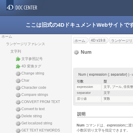
ここは旧式の4DドキュメントWebサイト
ホーム
4D v19.8
ホーム
ランゲージリ
ランゲージリファレンス
文字列
Num
文字参照記号
4D 変換タグ
Change string
Num ( expression {; separator} 
Char
引数
型
expression
文字
,
ブール
,
倍長
Character code
separator
文字
Compare strings
戻り値
実数
CONVERT FROM TEXT
Convert to text
説明
Delete string
Get localized string
Num
コマンドは、
expression
に渡
GET TEXT KEYWORDS
小数区切り文字を指定できます。