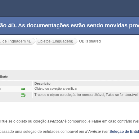
tação 4D. As documentações estão sendo movidas pr
l de linguagem 4D
Objetos (Linguagem)
OB Is shared
ultado
Descrição
n
Objeto ou coleção a verificar
True se o objeto ou coleção for compartilhável, False se for alterável
True
se o objeto ou coleção
aVerificar
é compartido, e
False
em caso contrário (ve
 passado uma seleção de entidades compaível em
aVerificar
(ver
Seleção de Enti