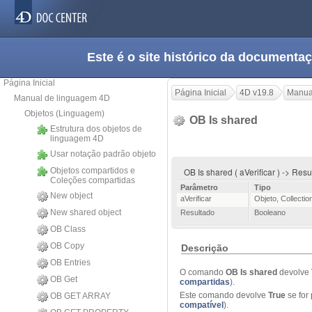
Este é o site histórico da documen
Página Inicial
Página Inicial
4D v19.8
Manua
Manual de linguagem 4D
Objetos (Linguagem)
OB Is shared
Estrutura dos objetos de
linguagem 4D
Usar notação padrão objeto
Objetos compartidos e
OB Is shared ( aVerificar ) -> Res
Coleções compartidas
Parâmetro
Tipo
New object
aVerificar
Objeto
,
Collectio
New shared object
Resultado
Booleano
OB Class
OB Copy
Descrição
OB Entries
O comando
OB Is shared
devolve
OB Get
compartidas
).
Este comando devolve
True
se for
OB GET ARRAY
compatível
).