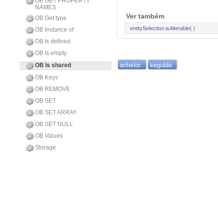
OB GET PROPERTY
NAMES
Ver também
OB Get type
entitySelection.isAlterable( )
OB Instance of
OB Is defined
OB Is empty
anterior
seguido
OB Is shared
OB Keys
OB REMOVE
OB SET
OB SET ARRAY
OB SET NULL
OB Values
Storage