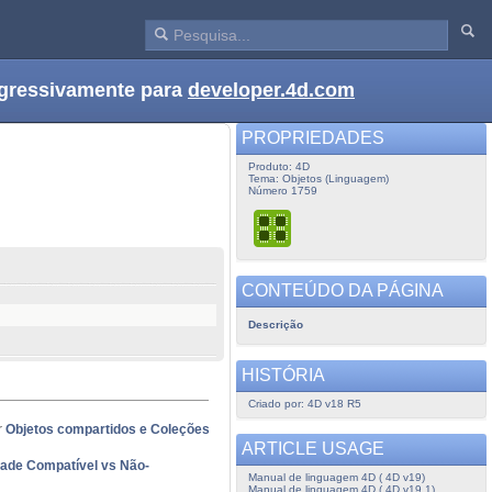
ogressivamente para
developer.4d.com
PROPRIEDADES
Produto: 4D
Tema: Objetos (Linguagem)
Número 1759
CONTEÚDO DA PÁGINA
Descrição
HISTÓRIA
Criado por: 4D v18 R5
r
Objetos compartidos e Coleções
ARTICLE USAGE
dade Compatível vs Não-
Manual de linguagem 4D ( 4D v19)
Manual de linguagem 4D ( 4D v19.1)