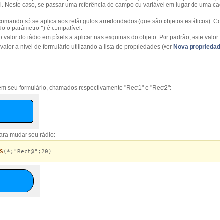
l.
Neste
caso, se passar
uma
referência de campo o
u
variável em lugar de
uma ca
 comando só
se aplica aos
retângulos arredondados
(que são
objetos
estáticos)
.
Co
do
o parâmetro
*
)
é compatível.
o
valor do rádio
em píxels
a aplicar nas
esquinas do objeto
.
Por padrão,
este valor
 valor
a nível de
formulário utilizando
a lista
de propriedades (
ver
Nova propriedad
em seu formulário, chamados respectivamente "Rect1" e "Rect2":
ara mudar seu rádio:
S
(*;"Rect@";20)