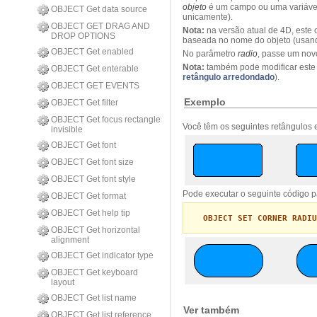
objeto
é
um campo ou uma
variáve
OBJECT Get data source
unicamente)
.
OBJECT GET DRAG AND
Nota:
n
a versão atual de
4D
,
este
DROP OPTIONS
baseada no n
ome do objeto (
usan
OBJECT Get enabled
No
parâmetro
radio
,
passe
um nov
Nota:
também
pode modificar este
OBJECT Get enterable
retângulo arredondado
).
OBJECT GET EVENTS
Exemplo
OBJECT Get filter
OBJECT Get focus rectangle
Você têm os seguintes retângulos 
invisible
OBJECT Get font
OBJECT Get font size
OBJECT Get font style
Pode executar o seguinte código p
OBJECT Get format
OBJECT Get help tip
OBJECT SET CORNER RADIU
OBJECT Get horizontal
alignment
OBJECT Get indicator type
OBJECT Get keyboard
layout
OBJECT Get list name
Ver também
OBJECT Get list reference