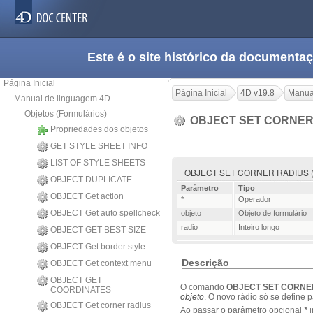
Este é o site histórico da documen
Página Inicial
Página Inicial
4D v19.8
Manua
Manual de linguagem 4D
Objetos (Formulários)
OBJECT SET CORNER
Propriedades dos objetos
GET STYLE SHEET INFO
LIST OF STYLE SHEETS
OBJECT SET CORNER RADIUS ( {* 
OBJECT DUPLICATE
Parâmetro
Tipo
OBJECT Get action
*
Operador
OBJECT Get auto spellcheck
objeto
Objeto de formulário
radio
Inteiro longo
OBJECT GET BEST SIZE
OBJECT Get border style
Descrição
OBJECT Get context menu
OBJECT GET
O comando
OBJECT SET CORNE
COORDINATES
objeto
.
O
novo rádio
só se define
p
OBJECT Get corner radius
Ao passar
o
parâmetro opcional
*
i