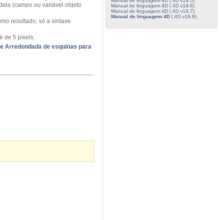
Manual de linguagem 4D ( 4D v19.5)
deia
(campo o
u
variável
objeto
Manual de linguagem 4D ( 4D v19.6)
Manual de linguagem 4D ( 4D v19.7)
Manual de linguagem 4D
( 4D v19.8)
mo resultado
, só a
sintaxe
é de 5
píxels.
e Arredondada de esquinas para