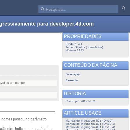
ogressivamente para
developer.4d.com
PROPRIEDADES
Produto: 4D
Tema: Objetos (Formulários)
Número 1323
CONTEÚDO DA PÁGINA
Descrição
Exemplo
riável ou um campo
HISTÓRIA
Criado por: 4D v14 R4
ARTICLE USAGE
s nome
s
passou
no parâmetro
Manual de linguagem 4D ( 4D v19)
Manual de linguagem 4D ( 4D v19.1)
Manual de linguagem 4D ( 4D v19.4)
arâmetro
, indica que
o parâmetro