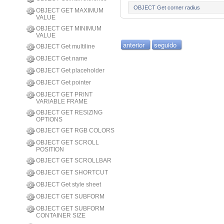
OBJECT Get corner radius
OBJECT GET MAXIMUM
VALUE
OBJECT GET MINIMUM
VALUE
anterior
seguido
OBJECT Get multiline
OBJECT Get name
OBJECT Get placeholder
OBJECT Get pointer
OBJECT GET PRINT
VARIABLE FRAME
OBJECT GET RESIZING
OPTIONS
OBJECT GET RGB COLORS
OBJECT GET SCROLL
POSITION
OBJECT GET SCROLLBAR
OBJECT GET SHORTCUT
OBJECT Get style sheet
OBJECT GET SUBFORM
OBJECT GET SUBFORM
CONTAINER SIZE