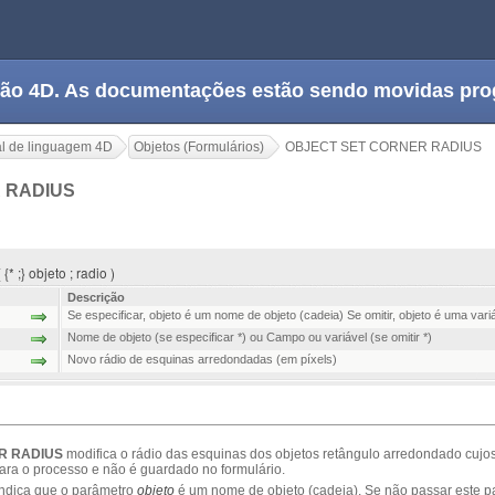
tação 4D. As documentações estão sendo movidas pr
l de linguagem 4D
Objetos (Formulários)
OBJECT SET CORNER RADIUS
 RADIUS
;} objeto ; radio )
Descrição
Se especificar, objeto é um nome de objeto (cadeia) Se omitir, objeto é uma va
Nome de objeto (se especificar *) ou Campo ou variável (se omitir *)
Novo rádio de esquinas arredondadas (em píxels)
R RADIUS
modifica
o rádio d
as esquinas
dos objetos
retângulo arredondado
cujo
ara o processo e
não é guardado
no formulário
.
ndica
que o parâmetro
objeto
é
um nome
de objeto (cadeia
)
.
Se não
passar este p