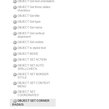
OBJECT Get text orientation
OBJECT Get three states
checkbox
OBJECT Get title
OBJECT Get type
OBJECT Get value
OBJECT Get vertical
alignment
OBJECT Get visible
OBJECT Is styled text
OBJECT MOVE
OBJECT SET ACTION
OBJECT SET AUTO
SPELLCHECK
OBJECT SET BORDER
STYLE
OBJECT SET CONTEXT
MENU
OBJECT SET
COORDINATES
OBJECT SET CORNER
RADIUS