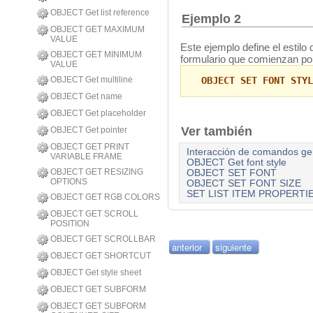
OBJECT Get list reference
Ejemplo 2
OBJECT GET MAXIMUM
VALUE
Este ejemplo define el estilo 
OBJECT GET MINIMUM
formulario que comienzan por
VALUE
OBJECT Get multiline
OBJECT SET FONT STYL
OBJECT Get name
OBJECT Get placeholder
Ver también
OBJECT Get pointer
OBJECT GET PRINT
Interacción de comandos gené
VARIABLE FRAME
OBJECT Get font style
OBJECT GET RESIZING
OBJECT SET FONT
OPTIONS
OBJECT SET FONT SIZE
SET LIST ITEM PROPERTI
OBJECT GET RGB COLORS
OBJECT GET SCROLL
POSITION
OBJECT GET SCROLLBAR
anterior
siguiente
OBJECT GET SHORTCUT
OBJECT Get style sheet
OBJECT GET SUBFORM
OBJECT GET SUBFORM