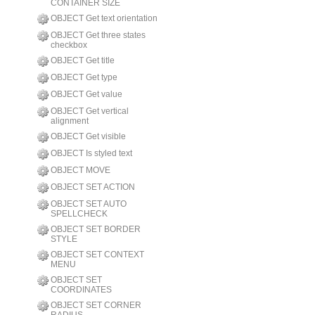
CONTAINER SIZE
OBJECT Get text orientation
OBJECT Get three states
checkbox
OBJECT Get title
OBJECT Get type
OBJECT Get value
OBJECT Get vertical
alignment
OBJECT Get visible
OBJECT Is styled text
OBJECT MOVE
OBJECT SET ACTION
OBJECT SET AUTO
SPELLCHECK
OBJECT SET BORDER
STYLE
OBJECT SET CONTEXT
MENU
OBJECT SET
COORDINATES
OBJECT SET CORNER