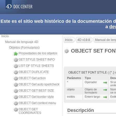
Este es el sitio web histórico de la documentación
a
de
Inicio
Inicio
4D v19.8
Manual de len
Manual de lenguaje 4D
Objetos (Formularios)
OBJECT SET FON
Propiedades de los objetos
GET STYLE SHEET INFO
LIST OF STYLE SHEETS
OBJECT SET FONT STYLE ( {* ;} ob
OBJECT DUPLICATE
OBJECT Get action
Parámetro
Tipo
Des
*
Operador
Si s
OBJECT Get auto spellcheck
omit
objeto
Objeto de
Nomb
OBJECT GET BEST SIZE
formulario
se o
OBJECT Get border style
estilos
Entero largo
Esti
OBJECT Get context menu
OBJECT GET
Descripción
COORDINATES