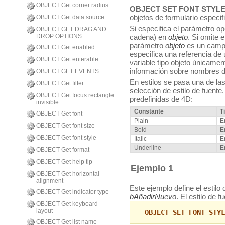
OBJECT Get corner radius
OBJECT SET FONT STYL
objetos de formulario especi
OBJECT Get data source
Si especifica el parámetro o
OBJECT GET DRAG AND
DROP OPTIONS
cadena) en
objeto
. Si omite 
parámetro
objeto
es un campo
OBJECT Get enabled
especifica una referencia de
OBJECT Get enterable
variable tipo objeto únicame
información sobre nombres d
OBJECT GET EVENTS
En estilos se pasa una de las
OBJECT Get filter
selección de estilo de fuente
OBJECT Get focus rectangle
predefinidas de 4D:
invisible
Constante
T
OBJECT Get font
Plain
E
OBJECT Get font size
Bold
E
OBJECT Get font style
Italic
E
Underline
E
OBJECT Get format
OBJECT Get help tip
Ejemplo 1
OBJECT Get horizontal
alignment
Este ejemplo define el estilo
OBJECT Get indicator type
bAñadirNuevo
. El estilo de f
OBJECT Get keyboard
layout
OBJECT SET FONT STYL
OBJECT Get list name