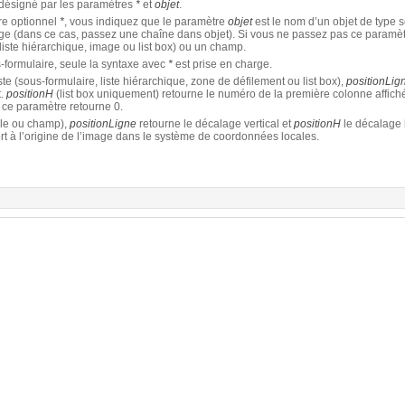
e désigné par les paramètres
*
et
objet
.
re optionnel
*
, vous indiquez que le paramètre
objet
est le nom d’un objet de type s
age (dans ce cas, passez une chaîne dans objet). Si vous ne passez pas ce paramè
liste hiérarchique, image ou list box) ou un champ.
s-formulaire, seule la syntaxe avec
*
est prise en charge.
te (sous-formulaire, liste hiérarchique, zone de défilement ou list box),
positionLig
t.
positionH
(list box uniquement) retourne le numéro de la première colonne affiché
, ce paramètre retourne 0.
le ou champ),
positionLigne
retourne le décalage vertical et
positionH
le décalage 
rt à l’origine de l’image dans le système de coordonnées locales.