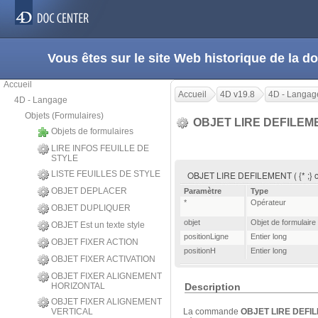
Vous êtes sur le site Web historique de la
Accueil
Accueil
4D v19.8
4D - Langag
4D - Langage
Objets (Formulaires)
OBJET LIRE DEFILE
Objets de formulaires
LIRE INFOS FEUILLE DE
STYLE
LISTE FEUILLES DE STYLE
OBJET LIRE DEFILEMENT ( {* ;} obj
OBJET DEPLACER
Paramètre
Type
*
Opérateur
OBJET DUPLIQUER
objet
Objet de formulaire
OBJET Est un texte style
positionLigne
Entier long
OBJET FIXER ACTION
positionH
Entier long
OBJET FIXER ACTIVATION
OBJET FIXER ALIGNEMENT
HORIZONTAL
Description
OBJET FIXER ALIGNEMENT
VERTICAL
La commande
OBJET LIRE DEFI