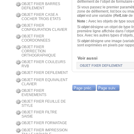
défilement de l’objet de formulair
OBJET FIXER BARRES
Si vous passez le premier paramèt
DEFILEMENT
zone de défilement, list box ou im
OBJET FIXER CASE A
objet
est une variable (
RefListe
de 
COCHER TROIS ETATS
Note :
Avec les objets de type sou
OBJET FIXER
Si
objet
désigne un objet de type lis
CONFIGURATION CLAVIER
première ligne affichée dans l’obje
box. Avec les autres types d’objets
OBJET FIXER
COORDONNEES
Si
objet
désigne une image (variab
sont exprimées en pixels par rappo
OBJET FIXER
CORRECTION
ORTHOGRAPHIQUE
Voir aussi
OBJET FIXER COULEURS
OBJET FIXER DEFILEMENT
RVB
OBJET FIXER DEFILEMENT
OBJET FIXER EQUIVALENT
CLAVIER
Page préc.
Page suiv.
OBJET FIXER
EVENEMENTS
OBJET FIXER FEUILLE DE
STYLE
OBJET FIXER FILTRE
SAISIE
OBJET FIXER FORMATAGE
OBJET FIXER IMPRESSION