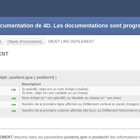
 documentation de 4D. Les documentations sont prog
e
Objets (Formulaires)
OBJET LIRE DEFILEMENT
MENT
et ; positionLigne {; positionH} )
Description
Si spécifié, objet est un nom d'objet (chaîne)
Si omis, objet est une variable ou un champ
Nom d'objet (si * est spécifié) ou Variable ou champ (si * est omis)
Numéro de la première ligne affichée ou Défilement vertical en pixels (images)
Numéro de la première colonne affichée (list box) ou Défilement horizontal en 
LEMENT
retourne dans les paramètres
positionLigne
et
positionH
des informations r