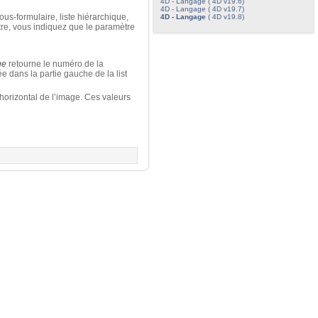
4D - Langage ( 4D v19.6)
4D - Langage ( 4D v19.7)
ous-formulaire, liste hiérarchique,
4D - Langage
( 4D v19.8)
tre, vous indiquez que le paramètre
ne
retourne le numéro de la
e dans la partie gauche de la list
horizontal de l’image. Ces valeurs