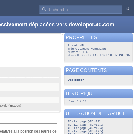
ressivement déplacées vers
developer.4d.com
PROPRIÉTÉS
Produit : 4D
Thème : Objets (Formulaires)
Numéro : 1114
Nom intl. : OBJECT GET SCROLL POSITION
PAGE CONTENTS
Description
HISTORIQUE
Créé : 4D v12
pixels (images)
UTILISATION DE L'ARTICLE
4D - Langage ( 4D v19)
4D - Langage ( 4D v19.1)
4D - Langage ( 4D v19.4)
elatives à la position des barres de
4D - Langage ( 4D v19.5)