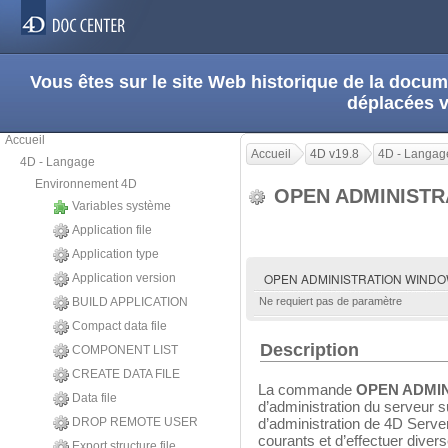
Vous êtes sur le site Web historique de la doc
déplacées 
Accueil
Accueil
4D v19.8
4D - Langag
4D - Langage
Environnement 4D
OPEN ADMINIST
Variables système
Application file
Application type
OPEN ADMINISTRATION WIND
Application version
BUILD APPLICATION
Ne requiert pas de paramètre
Compact data file
Description
COMPONENT LIST
CREATE DATA FILE
La commande
OPEN ADMI
Data file
d’administration du serveur su
DROP REMOTE USER
d’administration de 4D Serve
courants et d’effectuer dive
Export structure file