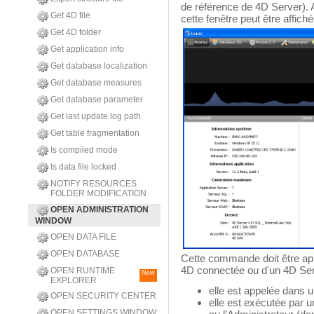
de référence de 4D Server). 
Get 4D file
cette fenêtre peut être affich
Get 4D folder
Get application info
Get database localization
Get database measures
Get database parameter
Get last update log path
Get table fragmentation
Is compiled mode
Is data file locked
NOTIFY RESOURCES
FOLDER MODIFICATION
OPEN ADMINISTRATION
WINDOW
OPEN DATA FILE
OPEN DATABASE
Cette commande doit être app
4D connectée ou d'un 4D Server
OPEN RUNTIME
New
EXPLORER
elle est appelée dans 
OPEN SECURITY CENTER
elle est exécutée par un
OPEN SETTINGS WINDOW