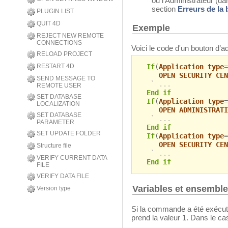
ou l’Administrateur (da
section
Erreurs de la 
PLUGIN LIST
QUIT 4D
Exemple
REJECT NEW REMOTE
CONNECTIONS
Voici le code d'un bouton d’ad
RELOAD PROJECT
RESTART 4D
If
(
Application type
=
OPEN SECURITY CEN
SEND MESSAGE TO
` ...
REMOTE USER
End if
SET DATABASE
If
(
Application type
=
LOCALIZATION
OPEN ADMINISTRATI
SET DATABASE
` ...
PARAMETER
End if
SET UPDATE FOLDER
If
(
Application type
=
OPEN SECURITY CEN
Structure file
` ...
VERIFY CURRENT DATA
End if
FILE
VERIFY DATA FILE
Variables et ensembl
Version type
Si la commande a été exécut
prend la valeur 1. Dans le cas