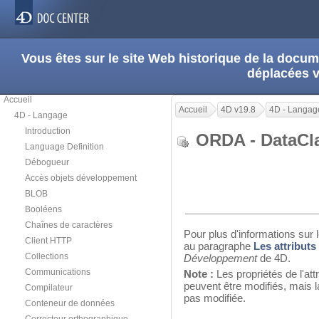
Vous êtes sur le site Web historique de la doc
déplacées 
Accueil
Accueil
4D v19.8
4D - Langag
4D - Langage
Introduction
ORDA - DataCl
Language Definition
Débogueur
Accès objets développement
BLOB
Booléens
Chaînes de caractères
Pour plus d'informations sur l
Client HTTP
au paragraphe
Les attributs
Collections
Développement
de 4D.
Communications
Note :
Les propriétés de l'att
peuvent être modifiés, mais l
Compilateur
pas modifiée.
Conteneur de données