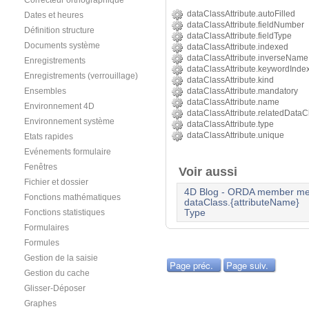
Correcteur orthographique
dataClassAttribute.autoFilled
Dates et heures
dataClassAttribute.fieldNumber
Définition structure
dataClassAttribute.fieldType
Documents système
dataClassAttribute.indexed
dataClassAttribute.inverseName
Enregistrements
dataClassAttribute.keywordInde
Enregistrements (verrouillage)
dataClassAttribute.kind
Ensembles
dataClassAttribute.mandatory
dataClassAttribute.name
Environnement 4D
dataClassAttribute.relatedDataC
Environnement système
dataClassAttribute.type
dataClassAttribute.unique
Etats rapides
Evénements formulaire
Fenêtres
Voir aussi
Fichier et dossier
4D Blog - ORDA member meth
Fonctions mathématiques
dataClass.{attributeName}
Type
Fonctions statistiques
Formulaires
Formules
Gestion de la saisie
Page préc.
Page suiv.
Gestion du cache
Glisser-Déposer
Graphes