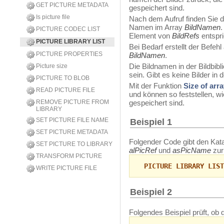
GET PICTURE METADATA
gespeichert sind.
Is picture file
Nach dem Aufruf finden Sie
Namen im Array
BildNamen
.
PICTURE CODEC LIST
Element von
BildRefs
entspr
PICTURE LIBRARY LIST
Bei Bedarf erstellt der Befeh
PICTURE PROPERTIES
BildNamen
.
Die Bildnamen in der Bildbib
Picture size
sein. Gibt es keine Bilder in d
PICTURE TO BLOB
Mit der Funktion
Size of arr
READ PICTURE FILE
und können so feststellen, wie
REMOVE PICTURE FROM
gespeichert sind.
LIBRARY
SET PICTURE FILE NAME
Beispiel 1
SET PICTURE METADATA
Folgender Code gibt den Katal
SET PICTURE TO LIBRARY
alPicRef
und
asPicName
zur
TRANSFORM PICTURE
PICTURE LIBRARY LIST
WRITE PICTURE FILE
Beispiel 2
Folgendes Beispiel prüft, ob di