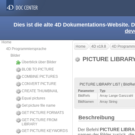
Dies ist die alte 4D Dokumentations-Website. D
dev
Home
Home
4D v19.8
4D Programmi
4D Programmiersprache
Bilder
PICTURE LIBRARY
Überblick über Bilder
BLOB TO PICTURE
COMBINE PICTURES
PICTURE LIBRARY LIST ( BildRef
CONVERT PICTURE
CREATE THUMBNAIL
Parameter
Typ
BildRefs
Array Lange Ganzzahl
Equal pictures
BildNamen
Array String
Get picture file name
GET PICTURE FORMATS
Beschreibung
GET PICTURE FROM
LIBRARY
Der Befehl
PICTURE LIBRA
GET PICTURE KEYWORDS
namen der Bilder zurück, die 