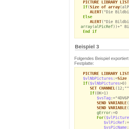
PICTURE LIBRARY LIST
If
(
Size of array
(alP
ALERT
("Die Bildbi
Else
ALERT
("Die Bildbi
array
(
alPicRef
))+" Bi
End if
Beispiel 3
Folgendes Beispiel exportiert
Festplatte:
PICTURE LIBRARY LIST
$vlNbPictures
:=
Size 
If
(
$vlNbPictures
>0)
SET CHANNEL
(12;""
If
(OK=1)
$vsTag
:="4DV6P
SEND VARIABLE
(
SEND VARIABLE
(
gError
:=0
For
(
$vlPicture
$vlPicRef
:=
$vsPicName
: