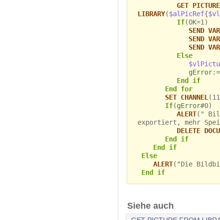
GET PICTURE
LIBRARY
(
$alPicRef
{
$vl
If
(OK=1)
SEND VAR
SEND VAR
SEND VAR
Else
$vlPictu
gError
:=
End if
End for
SET CHANNEL
(11
If
(
gError
#0)
ALERT
(" Bil
exportiert, mehr Spei
DELETE DOCU
End if
End if
Else
ALERT
("Die Bildbi
End if
Siehe auch