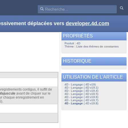
ressivement déplacées vers
developer.4d.com
PROPRIÉTÉS
Produit : 4D
Thème : Liste des thèmes de constantes
HISTORIQUE
UTILISATION DE L'ARTICLE
4D - Langage ( 4D v19)
4D - Langage ( 4D v19.1)
egistrements contigus, il suffit de
4D - Langage ( 4D v19.4)
Majuscule
avant de cliquer sur le
4D - Langage ( 4D v19.5)
4D - Langage ( 4D v19.6)
 sur chaque enregistrement en
4D - Langage ( 4D v19.7)
).
4D - Langage
( 4D v19.8)