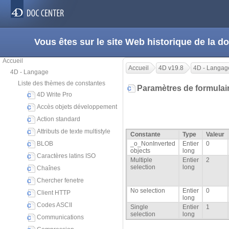
Vous êtes sur le site Web historique de la
Accueil
Accueil
4D v19.8
4D - Langag
4D - Langage
Liste des thèmes de constantes
Paramètres de formulai
4D Write Pro
Accès objets développement
Action standard
Attributs de texte multistyle
Constante
Type
Valeur
BLOB
_o_NonInverted
Entier
0
objects
long
Caractères latins ISO
Multiple
Entier
2
selection
long
Chaînes
Chercher fenetre
No selection
Entier
0
Client HTTP
long
Codes ASCII
Single
Entier
1
selection
long
Communications