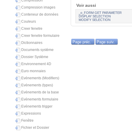
Compression
Voir aussi
Compression images
_o_FORM GET PARAMETER
Conteneur de données
DISPLAY SELECTION
MODIFY SELECTION
Couleurs
Creer fenetre
Creer fenetre formulaire
Page préc.
Page suiv.
Dictionnaires
Documents système
Dossier Système
Environnement 4D
Euro monnaies
Evénements (Modifiers)
Evénements (types)
Evénements de la base
Evénements formulaire
Evénements trigger
Expressions
Fenêtre
Fichier et Dossier