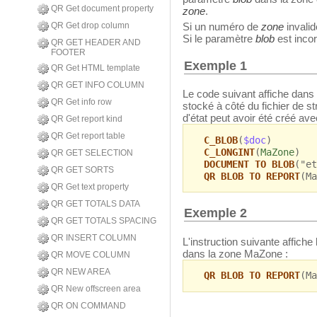
QR Get document property
zone
.
QR Get drop column
Si un numéro de
zone
invalid
Si le paramètre
blob
est incor
QR GET HEADER AND
FOOTER
Exemple 1
QR Get HTML template
QR GET INFO COLUMN
Le code suivant affiche dans 
QR Get info row
stocké à côté du fichier de st
d'état peut avoir été créé av
QR Get report kind
QR Get report table
C_BLOB
(
$doc
)
C_LONGINT
(
MaZone
)
QR GET SELECTION
DOCUMENT TO BLOB
("et
QR GET SORTS
QR BLOB TO REPORT
(Ma
QR Get text property
QR GET TOTALS DATA
Exemple 2
QR GET TOTALS SPACING
QR INSERT COLUMN
L'instruction suivante affic
dans la zone MaZone :
QR MOVE COLUMN
QR NEW AREA
QR BLOB TO REPORT
(Ma
QR New offscreen area
QR ON COMMAND