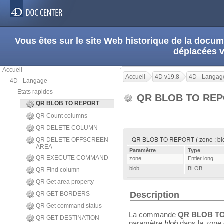
Vous êtes sur le site Web historique de la doc
déplacées 
Accueil
Accueil
4D v19.8
4D - Langag
4D - Langage
Etats rapides
QR BLOB TO RE
QR BLOB TO REPORT
QR Count columns
QR DELETE COLUMN
QR BLOB TO REPORT ( zone ; bl
QR DELETE OFFSCREEN
AREA
Paramètre
Type
QR EXECUTE COMMAND
zone
Entier long
blob
BLOB
QR Find column
QR Get area property
Description
QR GET BORDERS
QR Get command status
La commande
QR BLOB T
QR GET DESTINATION
paramètre
blob
dans la zone 