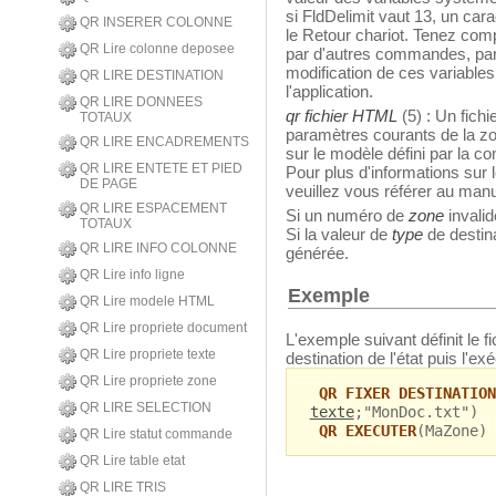
si FldDelimit vaut 13, un car
QR INSERER COLONNE
le Retour chariot. Tenez comp
QR Lire colonne deposee
par d'autres commandes, p
modification de ces variables
QR LIRE DESTINATION
l'application.
QR LIRE DONNEES
qr fichier HTML
(5) : Un fich
TOTAUX
paramètres courants de la zo
QR LIRE ENCADREMENTS
sur le modèle défini par la
QR LIRE ENTETE ET PIED
Pour plus d'informations sur
DE PAGE
veuillez vous référer au ma
QR LIRE ESPACEMENT
Si un numéro de
zone
invalid
TOTAUX
Si la valeur de
type
de destina
QR LIRE INFO COLONNE
générée.
QR Lire info ligne
Exemple
QR Lire modele HTML
QR Lire propriete document
L'exemple suivant définit le 
QR Lire propriete texte
destination de l'état puis l'exé
QR Lire propriete zone
QR FIXER DESTINATION
QR LIRE SELECTION
texte
;"MonDoc.txt")
QR EXECUTER
(MaZone)
QR Lire statut commande
QR Lire table etat
QR LIRE TRIS