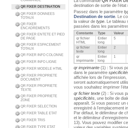
COMMANDE
La commande
QR FIXER D
destination de sortie de l'éta
QR FIXER DESTINATION
Passez dans le paramètre
ty
QR FIXER DONNEES
Destination de sortie
. Le c
TOTAUX
la valeur de
type
. Le tableau 
QR FIXER
passées dans les paramètr
ENCADREMENTS
Constante
Type
Valeur
QR FIXER ENTETE ET PIED
DE PAGE
qr fichier
Entier
5
HTML
long
QR FIXER ESPACEMENT
qr fichier
Entier
2
TOTAUX
texte
long
QR FIXER INFO COLONNE
qr
Entier
1
imprimante
long
QR FIXER INFO LIGNE
qr imprimante
(1) : Si vous p
QR FIXER MODELE HTML
dans le paramètre
spécificité
QR FIXER PROPRIETE
affichée lors de l'impression
DOCUMENT
seront automatiquement utili
QR FIXER PROPRIETE
vous souhaitez imprimer l'éta
TEXTE
qr fichier texte
(2) : Si vous 
QR FIXER PROPRIETE
spécificités
, une boîte de dia
ZONE
apparaît. Si vous passez un c
QR FIXER SELECTION
enregistré à l'emplacement i
Par défaut, le délimiteur de 
QR FIXER TABLE ETAT
et le délimiteur d'enregistrem
QR FIXER TRIS
13). Vous pouvez modifier ce
QR FIXER TYPE ETAT
valeur des variables systèm