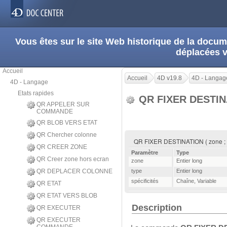
Vous êtes sur le site Web historique de la doc
déplacées 
Accueil
Accueil
4D v19.8
4D - Langag
4D - Langage
Etats rapides
QR FIXER DESTI
QR APPELER SUR
COMMANDE
QR BLOB VERS ETAT
QR Chercher colonne
QR FIXER DESTINATION ( zone ; typ
QR CREER ZONE
Paramètre
Type
QR Creer zone hors ecran
zone
Entier long
QR DEPLACER COLONNE
type
Entier long
spécificités
Chaîne
,
Variable
QR ETAT
QR ETAT VERS BLOB
Description
QR EXECUTER
QR EXECUTER