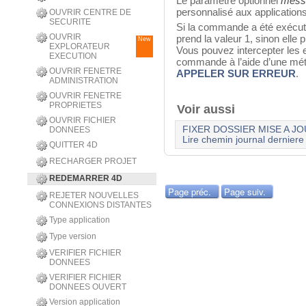
Le paramètre optionnel
mess
personnalisé aux application
OUVRIR CENTRE DE
SECURITE
Si la commande a été exécut
OUVRIR
prend la valeur 1, sinon elle 
New
EXPLORATEUR
Vous pouvez intercepter les 
EXECUTION
commande à l’aide d’une mét
OUVRIR FENETRE
APPELER SUR ERREUR
.
ADMINISTRATION
OUVRIR FENETRE
PROPRIETES
Voir aussi
OUVRIR FICHIER
FIXER DOSSIER MISE A J
DONNEES
Lire chemin journal derniere
QUITTER 4D
RECHARGER PROJET
REDEMARRER 4D
Page préc.
Page suiv.
REJETER NOUVELLES
CONNEXIONS DISTANTES
Type application
Type version
VERIFIER FICHIER
DONNEES
VERIFIER FICHIER
DONNEES OUVERT
Version application