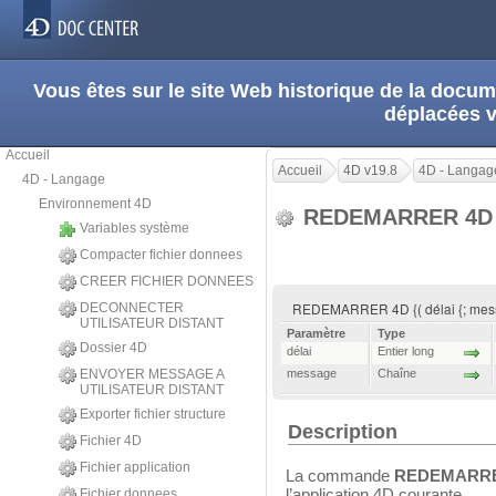
Vous êtes sur le site Web historique de la doc
déplacées 
Accueil
Accueil
4D v19.8
4D - Langag
4D - Langage
Environnement 4D
REDEMARRER 4
Variables système
Compacter fichier donnees
CREER FICHIER DONNEES
REDEMARRER 4D {( délai {; mes
DECONNECTER
UTILISATEUR DISTANT
Paramètre
Type
Dossier 4D
délai
Entier long
ENVOYER MESSAGE A
message
Chaîne
UTILISATEUR DISTANT
Exporter fichier structure
Description
Fichier 4D
Fichier application
La commande
REDEMARRE
l’application 4D courante.
Fichier donnees