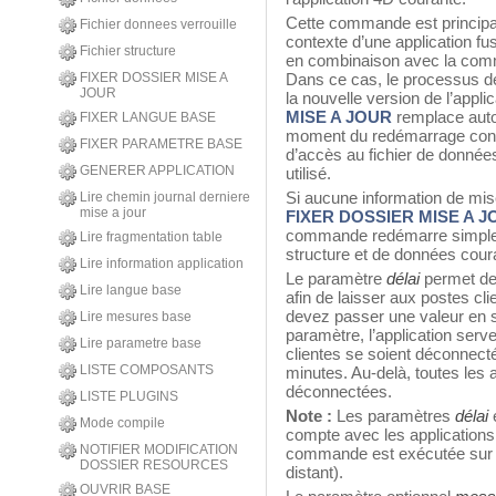
Cette commande est principal
Fichier donnees verrouille
contexte d’une application fu
Fichier structure
en combinaison avec la c
FIXER DOSSIER MISE A
Dans ce cas, le processus de
JOUR
la nouvelle version de l’appl
MISE A JOUR
remplace auto
FIXER LANGUE BASE
moment du redémarrage con
FIXER PARAMETRE BASE
d’accès au fichier de donné
GENERER APPLICATION
utilisé.
Si aucune information de mis
Lire chemin journal derniere
mise a jour
FIXER DOSSIER MISE A 
commande redémarre simpleme
Lire fragmentation table
structure et de données cour
Lire information application
Le paramètre
délai
permet de 
Lire langue base
afin de laisser aux postes cl
devez passer une valeur en
Lire mesures base
paramètre, l’application serve
Lire parametre base
clientes se soient déconnec
LISTE COMPOSANTS
minutes. Au-delà, toutes les 
déconnectées.
LISTE PLUGINS
Note :
Les paramètres
délai
Mode compile
compte avec les applications 
NOTIFIER MODIFICATION
commande est exécutée sur 
DOSSIER RESOURCES
distant).
OUVRIR BASE