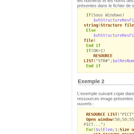
les numéros et les noms des
présentes dans le fichier de s
If
(Sous Windows)
$vhStructureResFi
string
(
Structure file
Else
$vhStructureResFi
file
)
End if
If
(OK=1)
RESOURCE
LIST
("STR#";
$alResNum
End if
Exemple 2
L'exemple suivant copie dans
ressources image présentes d
ouverts :
RESOURCE LIST
("PICT"
Open window
(50;50;55
PICT...")
For
(
$vlElem
;1;
Size o