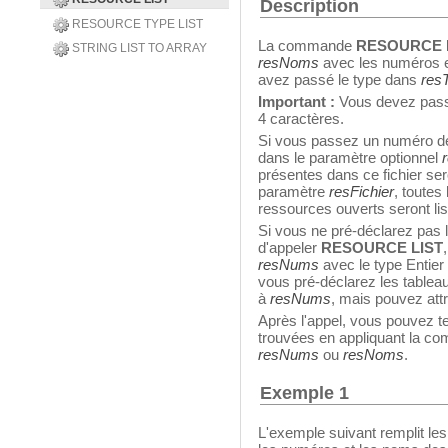
Description
RESOURCE TYPE LIST
La commande
RESOURCE 
STRING LIST TO ARRAY
resNoms
avec les numéros e
avez passé le type dans
res
Important :
Vous devez pas
4 caractères.
Si vous passez un numéro de 
dans le paramètre optionnel
présentes dans ce fichier ser
paramètre
resFichier
, toutes
ressources ouverts seront lis
Si vous ne pré-déclarez pas 
d'appeler
RESOURCE LIST
resNums
avec le type Entier
vous pré-déclarez les tableau
à
resNums
, mais pouvez attr
Après l'appel, vous pouvez t
trouvées en appliquant la 
resNums
ou
resNoms
.
Exemple 1
L'exemple suivant remplit le