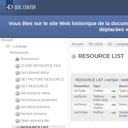
Vous êtes sur le site Web historique de la doc
déplacées 
Accueil
Accueil
4D v19.8
4D - Langag
4D - Langage
Ressources
RESOURCE LIST
Ressources
CLOSE RESOURCE FILE
Get indexed string
RESOURCE LIST ( resType ; resNu
GET PICTURE RESOURCE
GET RESOURCE
Paramètre
Type
Descr
resType
Chaîne
Type d
Get resource name
resNums
Tableau
Numér
Get resource properties
entier long
resNoms
Tableau
Noms 
Get string resource
chaîne
resFichier
RefDoc
Numéro
Get text resource
fichie
Open resource file
RESOURCE LIST