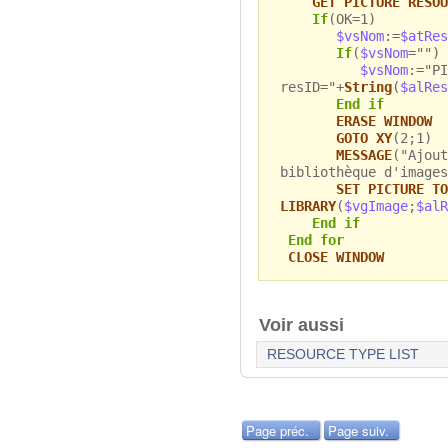
GET PICTURE RESOU
If
(OK=1)
$vsNom
:=
$atRes
If
(
$vsNom
="")
$vsNom
:="PI
resID="+
String
(
$alRes
End if
ERASE WINDOW
GOTO XY
(2;1)
MESSAGE
("Ajout
bibliothèque d'images
SET PICTURE TO
LIBRARY
(
$vgImage
;
$alR
End if
End for
CLOSE WINDOW
Voir aussi
RESOURCE TYPE LIST
Page préc.
Page suiv.