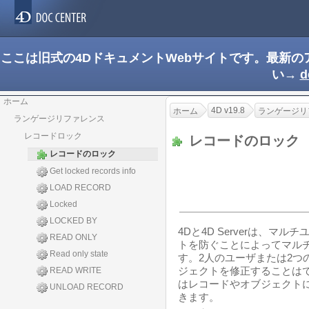
ここは旧式の4DドキュメントWebサイトです。最新
い→
d
ホーム
4D v19.8
ホーム
ランゲージリ
ランゲージリファレンス
レコードロック
レコードのロック
レコードのロック
Get locked records info
LOAD RECORD
Locked
LOCKED BY
4Dと4D Serverは、
READ ONLY
トを防ぐことによってマル
Read only state
す。2人のユーザまたは2つ
ジェクトを修正することは
READ WRITE
はレコードやオブジェクト
UNLOAD RECORD
きます。