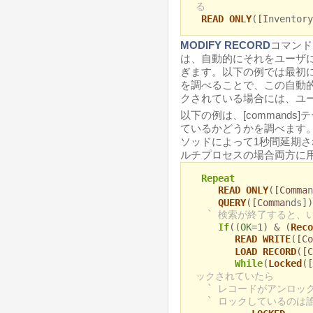
る
READ ONLY
(
[I
nventory
MODIFY RECORD
コマンド
は、自動的にそれをユーザ
ぎます。以下の例では最初
を調べることで、この自動
クされている場合には、ユ
以下の例は、[command
ているかどうかを調べます
ソッドによって1秒間延期
ルチプロセスの場合両方に用
Repeat
READ ONLY
(
[Comma
QUERY
(
[Comma
nds])
` 検索が終了すると、
If
((
OK
=1) & (
Reco
READ WRITE
(
[Co
LOAD RECORD
(
[C
While
(
Locked
(
[
ックされていたら
` レコードがアンロッ
` ロックしているのは