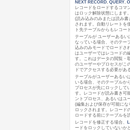
NEXT RECORD
,
QUERY
,
O
レコードをロードするコマ
はロック解除状態にします
(読み込みのみまたは読み書
されます。自動リレートを
ト先テーブルからもレコー
テーブルが ユーザーある
なっている場合、そのテー
込みのみモードでロードさ
はユーザーではレコードの
す。これはデータの閲覧・
のユーザーやプロセスがこ
ドでアクセスする必要があ
テーブルがユーザーあるい
いる場合、そのテーブルか
プロセスが先にロックして
す。レコードが読み書き可
ントプロセス、あるいはユ
(編集および保存が可能にな
ロックされます。レコード
ロードする前にテーブルを
レコードを修正する場合、
L
ードをロックしていないか