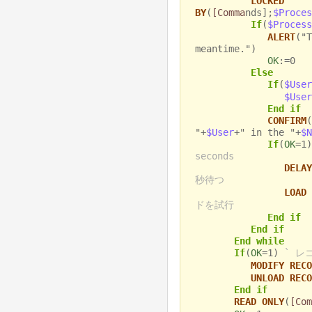
LOCKED
BY
(
[Comma
nds];
$Proces
If
(
$Process
ALERT
("T
meantime.")
OK
:=0
Else
If
(
$User
$User
End if
CONFIRM
(
"+
$User
+" in the "+
$N
If
(
OK
=1
seconds
DELAY
秒待つ
LOAD 
ドを試行
End if
End if
End while
If
(
OK
=1)
` レ
MODIFY RECO
UNLOAD RECO
End if
READ ONLY
(
[Com