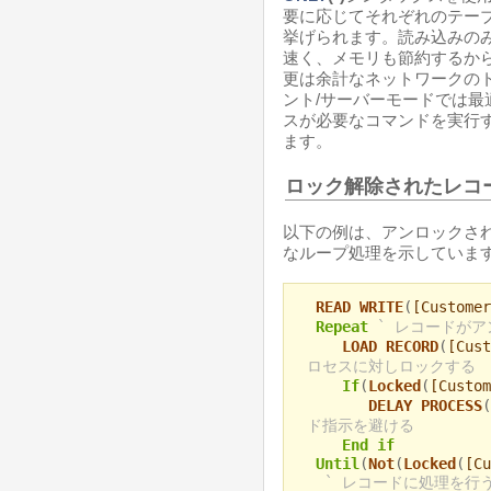
要に応じてそれぞれのテー
挙げられます。読み込みの
速く、メモリも節約するか
更は余計なネットワークの
ント/サーバーモードでは
スが必要なコマンドを実行
ます。
ロック解除されたレコ
以下の例は、アンロックさ
なループ処理を示しています
READ WRITE
(
[Customer
Repeat
` レコードが
LOAD RECORD
(
[Cust
ロセスに対しロックする
If
(
Locked
(
[Custom
DELAY PROCESS
(
ド指示を避ける
End if
Until
(
Not
(
Locked
(
[Cu
` レコードに処理を行