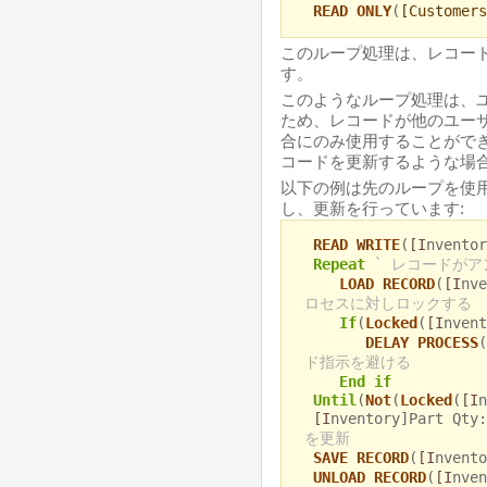
READ ONLY
(
[Customers
このループ処理は、レコー
す。
このようなループ処理は、
ため、レコードが他のユー
合にのみ使用することがで
コードを更新するような場
以下の例は先のループを使
し、更新を行っています:
READ WRITE
(
[I
nvento
Repeat
` レコードが
LOAD RECORD
(
[I
nv
ロセスに対しロックする
If
(
Locked
(
[I
nven
DELAY PROCESS
(
ド指示を避ける
End if
Until
(
Not
(
Locked
(
[I
n
[I
nventory]Part Qty:
を更新
SAVE RECORD
(
[I
nvent
UNLOAD RECORD
(
[I
nve