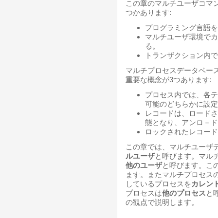
この章のマルチユーザコマ
つかあります:
プログラミング言語を
マルチユーザ環境でカ
る。
トランザクション内で
マルチプロセスデータベー
重要な概念が3つあります:
プロセス内では、各テ
可能のどちらかに設定
レコードは、ロードさ
態となり、アンロ－ド
ロックされたレコード
この章では、マルチユーザ
ルユーザ
と呼びます。マル
他のユーザ
と呼びます。こ
ます。またマルチプロセス
しているプロセスを
カレン
プロセスは
他のプロセス
と
の観点で説明します。