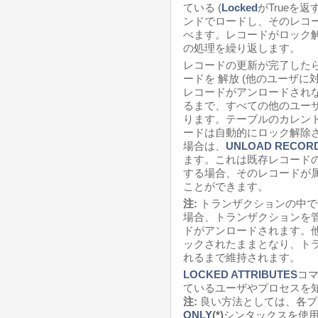
ている (
Locked
がTrueを返
ンドでロードし、そのレコ
べます。レコードがロック解
の処理を繰り返します。
レコードの更新が完了した
ードを 解放 (他のユーザに
レコードがアンロードされ
るまで、すべての他のユー
ります。テーブルのカレン
ードは自動的にロック解除
場合は、
UNLOAD RECOR
ます。これは既存レコード
する場合、そのレコードが
ことができます。
注:
トランザクションの中で
場合、トランザクションを
ドがアンロードされます。
ックされたままとなり、トラ
れるまで維持されます。
LOCKED ATTRIBUTES
コ
ているユーザやプロセスを
注:
良い方法としては、各プ
ONLY
(*)
シンタックスを使用