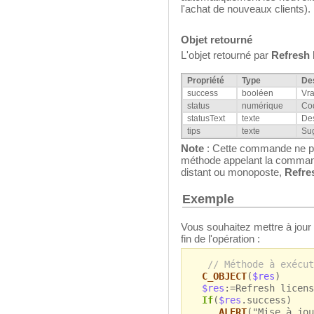
l'achat de nouveaux clients).
Objet retourné
L'objet retourné par
Refresh 
Propriété
Type
Des
success
booléen
Vra
status
numérique
Cod
statusText
texte
Des
tips
texte
Sug
Note
: Cette commande ne pe
méthode appelant la comman
distant ou monoposte,
Refre
Exemple
Vous souhaitez mettre à jour 
fin de l'opération :
// Méthode à exécut
C_OBJECT
(
$res
)
$res
:=Refresh licens
If
(
$res
.success)
ALERT
("Mise à jou