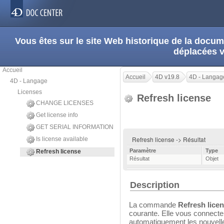
Vous êtes sur le site Web historique de la doc
déplacées 
Accueil
Accueil
4D v19.8
4D - Langag
4D - Langage
Licenses
Refresh license
CHANGE LICENSES
Get license info
GET SERIAL INFORMATION
Refresh license -> Résultat
Is license available
Paramètre
Type
Refresh license
Résultat
Objet
Description
La commande
Refresh lice
courante. Elle vous connecte 
automatiquement les nouvelle