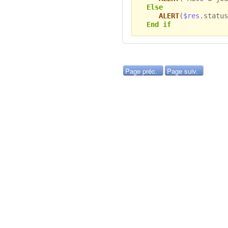
Else
ALERT
(
$res
.status
End if
Page préc.
Page suiv.