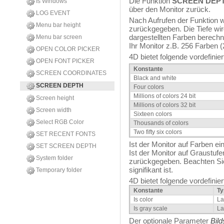
Die Funktion
SCREEN DEP
Is Windows
über den Monitor zurück.
LOG EVENT
Nach Aufrufen der Funktion wi
Menu bar height
zurückgegeben. Die Tiefe wir
dargestellten Farben berechn
Menu bar screen
Ihr Monitor z.B. 256 Farben (2
OPEN COLOR PICKER
4D bietet folgende vordefinie
OPEN FONT PICKER
Konstante
SCREEN COORDINATES
Black and white
SCREEN DEPTH
Four colors
Millions of colors 24 bit
Screen height
Millions of colors 32 bit
Screen width
Sixteen colors
Select RGB Color
Thousands of colors
Two fifty six colors
SET RECENT FONTS
Ist der Monitor auf Farben ein
SET SCREEN DEPTH
Ist der Monitor auf Graustufen
System folder
zurückgegeben. Beachten Sie
signifikant ist.
Temporary folder
4D bietet folgende vordefinie
Konstante
Ty
Is color
La
Is gray scale
La
Der optionale Parameter
Bil