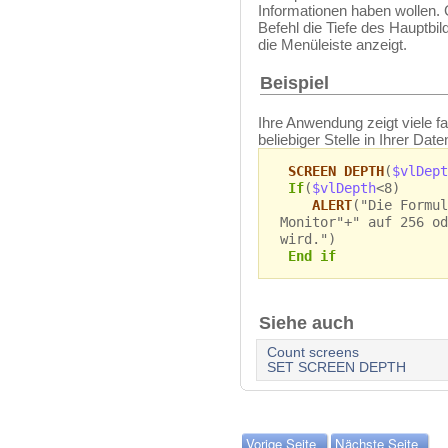
Informationen haben wollen.
Befehl die Tiefe des Hauptbil
die Menüleiste anzeigt.
Beispiel
Ihre Anwendung zeigt viele f
beliebiger Stelle in Ihrer Da
SCREEN DEPTH
(
$vlDept
If
(
$vlDepth
<8)
ALERT
("Die Formul
Monitor"+" auf 256 od
wird.")
End if
Siehe auch
Count screens
SET SCREEN DEPTH
Vorige Seite
Nächste Seite