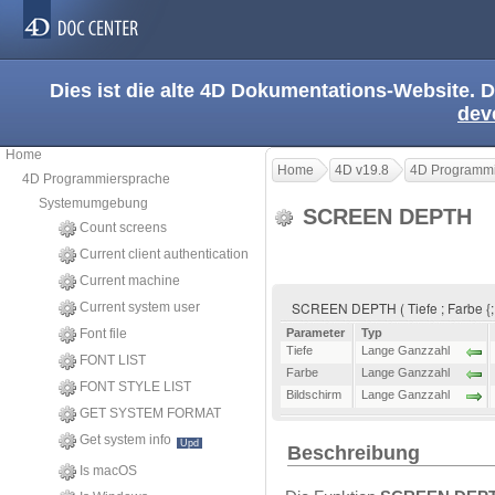
Dies ist die alte 4D Dokumentations-Website. D
dev
Home
Home
4D v19.8
4D Programmi
4D Programmiersprache
Systemumgebung
SCREEN DEPTH
Count screens
Current client authentication
Current machine
SCREEN DEPTH ( Tiefe ; Farbe {; 
Current system user
Font file
Parameter
Typ
Tiefe
Lange Ganzzahl
FONT LIST
Farbe
Lange Ganzzahl
FONT STYLE LIST
Bildschirm
Lange Ganzzahl
GET SYSTEM FORMAT
Get system info
Upd
Beschreibung
Is macOS