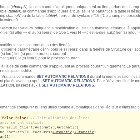
champ (
champN
), la commande s’appliquera uniquement au lien partant du champ
able (
tableN
), la commande s’appliquera à tous les liens partant de la table N dési
hamp
champN
ou de la table
tableN
, l’erreur de syntaxe n°16 (“Ce champ ne possède
a valeur 0.
t
retour
des valeurs indiquant la modification du statut automatique/manuel à appli
) lien(s) aller — et au(x) lien(s) de type 1 vers N — c’est-à-dire au(x) lien(s) retou
odifier le statut courant du ou des lien(s).
 utiliser le paramétrage défini pour le(s) lien(s) dans la fenêtre de Structure de l’app
s) le(s) lien(s) pour le process courant.
atique(s) le(s) lien(s) pour le process courant.
 à l’aide de cette commande s’appliquent au process courant uniquement. Le param
r n’est pas modifié.
ur Vrai à la commande
SET AUTOMATIC RELATIONS
durant la même session, les
ient placés avant ou après
SET AUTOMATIC RELATIONS
. Pour "déverrouiller" le 
ELATION
, passez Faux à
SET AUTOMATIC RELATIONS
.
ment de configurer ls liens utiles comme automatiques dans l'éditeur d'états rapid
(
False
;
False
)
// Initialisation des liens
ants seront utilisés
tures]ID_Clie
nt;
Automatic
;
Automatic
)
ne_Factures]ID_Factures;
Automatic
;
Automatic
)
ar
(1))