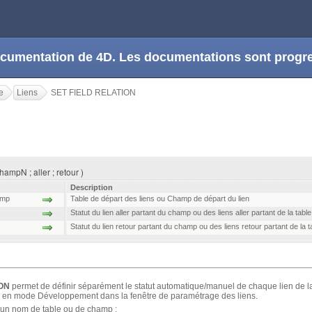
 documentation de 4D. Les documentations sont prog
e
Liens
SET FIELD RELATION
ampN ; aller ; retour )
Description
mp
Table de départ des liens ou Champ de départ du lien
Statut du lien aller partant du champ ou des liens aller partant de la table
Statut du lien retour partant du champ ou des liens retour partant de la t
ION
permet de définir séparément le statut automatique/manuel de chaque lien de l
éfini en mode Développement dans la fenêtre de paramétrage des liens.
 un nom de table ou de champ :