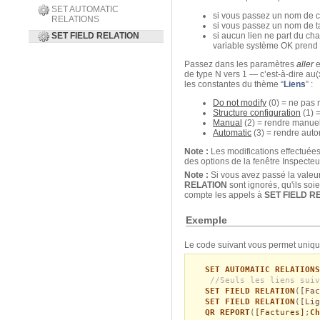
SET AUTOMATIC
si vous passez un nom de 
RELATIONS
si vous passez un nom de t
SET FIELD RELATION
si aucun lien ne part du c
variable système OK prend l
Passez dans les paramètres
aller
e
de type N vers 1 — c’est-à-dire au(x
les constantes du thème “
Liens
” :
Do not modify
(0) = ne pas m
Structure configuration
(1) =
Manual
(2) = rendre manuel(
Automatic
(3) = rendre autom
Note :
Les modifications effectuées
des options de la fenêtre Inspecteu
Note :
Si vous avez passé la vale
RELATION
sont ignorés, qu'ils so
compte les appels à
SET FIELD R
Exemple
Le code suivant vous permet unique
SET AUTOMATIC RELATIONS
//Seuls les liens suiv
SET FIELD RELATION
(
[Fac
SET FIELD RELATION
(
[Lig
QR REPORT
(
[Factures]
;
Ch