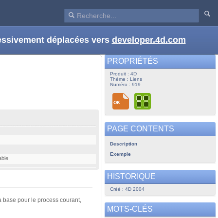
ressivement déplacées vers
developer.4d.com
PROPRIÉTÉS
Produit : 4D
Thème : Liens
Numéro : 919
PAGE CONTENTS
Description
Exemple
able
HISTORIQUE
Créé : 4D 2004
a base pour le process courant,
MOTS-CLÉS