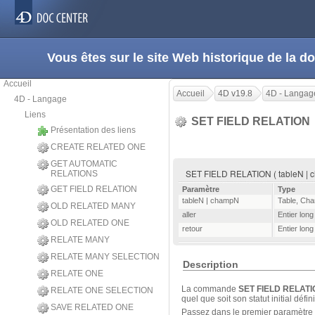
Vous êtes sur le site Web historique de la
Accueil
Accueil
4D v19.8
4D - Langag
4D - Langage
Liens
SET FIELD RELATION
Présentation des liens
CREATE RELATED ONE
GET AUTOMATIC
SET FIELD RELATION ( tableN | ch
RELATIONS
GET FIELD RELATION
Paramètre
Type
tableN | champN
Table
,
Cha
OLD RELATED MANY
aller
Entier long
OLD RELATED ONE
retour
Entier long
RELATE MANY
RELATE MANY SELECTION
Description
RELATE ONE
La commande
SET FIELD RELAT
RELATE ONE SELECTION
quel que soit son statut initial d
SAVE RELATED ONE
Passez dans le premier paramètre