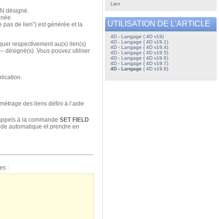
Lien
 N désigné.
gnée.
UTILISATION DE L'ARTICLE
 pas de lien”) est générée et la
4D - Langage ( 4D v19)
4D - Langage ( 4D v19.1)
quer respectivement au(x) lien(s)
4D - Langage ( 4D v19.4)
r — désigné(s). Vous pouvez utiliser
4D - Langage ( 4D v19.5)
4D - Langage ( 4D v19.6)
4D - Langage ( 4D v19.7)
4D - Langage
( 4D v19.8)
lication.
étrage des liens défini à l’aide
 appels à la commande
SET FIELD
mode automatique et prendre en
es :