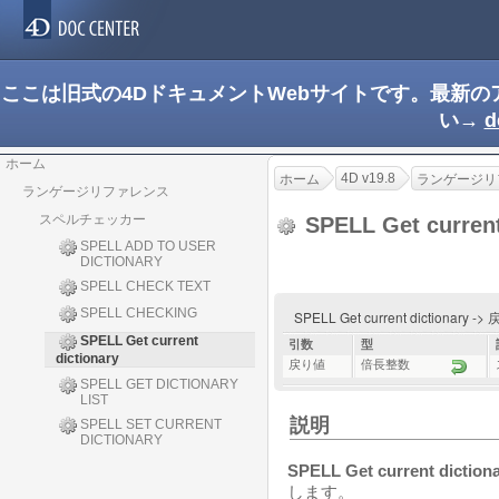
ここは旧式の4DドキュメントWebサイトです。最新
い→
d
ホーム
4D v19.8
ホーム
ランゲージリ
ランゲージリファレンス
スペルチェッカー
SPELL Get current
SPELL ADD TO USER
DICTIONARY
SPELL CHECK TEXT
SPELL CHECKING
SPELL Get current dictionary -
SPELL Get current
引数
型
dictionary
戻り値
倍長整数
SPELL GET DICTIONARY
LIST
説明
SPELL SET CURRENT
DICTIONARY
SPELL Get current diction
します。