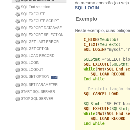
da mesma conexão (ou seja 
SQL End selection
SQL LOGIN
.
SQL EXECUTE
Exemplo
SQL EXECUTE SCRIPT
SQL EXPORT DATABASE
Neste exemplo, duas petiçõ
SQL EXPORT SELECTION
C_BLOB
(
Meublob
)
SQL GET LAST ERROR
C_TEXT
(
MeuTexto
)
SQL GET OPTION
SQL LOGIN
("mysql";"r
SQL LOAD RECORD
SQLStmt
:="SELECT blo
SQL LOGIN
SQL EXECUTE
(
SQLStmt
;
While
(
Not
(
SQL End se
SQL LOGOUT
SQL LOAD RECORD
SQL SET OPTION
Upd
End while
SQL SET PARAMETER
`Reinicialização do
START SQL SERVER
SQL CANCEL LOAD
STOP SQL SERVER
SQLStmt
:="SELECT Nom
SQL EXECUTE
(
SQLStmt
;
While
(
Not
(
SQL End se
SQL LOAD RECORD
End while