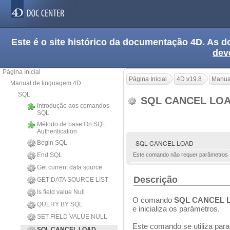
Este é o site histórico da documentação 4D. As
dev
Página Inicial
Página Inicial
4D v19.8
Manua
Manual de linguagem 4D
SQL
SQL CANCEL LO
Introdução aos comandos
SQL
Método de base On SQL
Authentication
SQL CANCEL LOAD
Begin SQL
End SQL
Este comando não requer parâmetros
Get current data source
Descrição
GET DATA SOURCE LIST
Is field value Null
O comando
SQL CANCEL 
QUERY BY SQL
e inicializa os parâmetros.
SET FIELD VALUE NULL
Este comando se utiliza para
SQL CANCEL LOAD