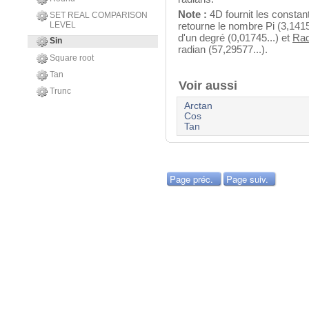
Note :
4D fournit les constan
SET REAL COMPARISON
LEVEL
retourne le nombre Pi (3,1415
d'un degré (0,01745...) et
Rad
Sin
radian (57,29577...).
Square root
Tan
Voir aussi
Trunc
Arctan
Cos
Tan
Page préc.
Page suiv.