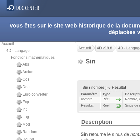
Vous êtes sur le site Web historique de la doc
déplacées 
Accueil
Accueil
4D v19.8
4D - Langag
4D - Langage
Fonctions mathématiques
Sin
Abs
Arctan
Cos
Sin ( nombre ) -> Résultat
Dec
Euro converter
Paramètre
Type
Descript
nombre
Réel
Nombre, e
Exp
Résultat
Réel
Sinus de
Int
Log
Description
Mod
Random
Sin
retourne le sinus de
nom
radians.
Round