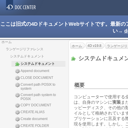
ここは旧式の4DドキュメントWebサイトです。最新
い→
d
ホーム
4D v19.8
ホーム
ランゲージリ
ランゲージリファレンス
システムドキュメント
システムドキュメ
システムドキュメント
Append document
CLOSE DOCUMENT
概要
Convert path POSIX to
system
Convert path system to
コンピューターで使用する
POSIX
は、自身のマシンに
実装
ま
COPY DOCUMENT
ッピーディスク、その他の
CREATE ALIAS
イルとして格納されていま
プリケーションに言及する
Create document
現を使用します。しかし、
CREATE FOLDER