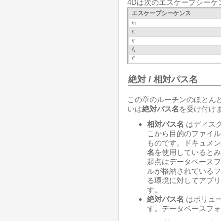
4Dは次のエスケープシーケ
エスケープシーケンス
\n
\t
\r
\\
\"
絶対 / 相対パス名
この章のルーチンのほとん
いは
絶対パス名
を受け付けま
相対パス名
はディス
こから目的のファイル
ものです。ドキュメン
名
を使用しているとみ
起点はデータベースフ
ルが格納されているフ
る環境に対してアプリ
す。
絶対パス名
はボリュ
す。データベースフォ