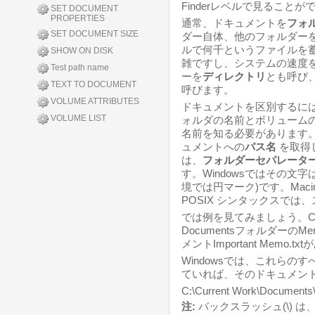
Finderレベルで見ることが
SET DOCUMENT
PROPERTIES
通常、ドキュメントを
フォ
SET DOCUMENT SIZE
ダー自体、他のフォルダー
ルで何千というファイルを
SHOW ON DISK
雑ですし、システムの速度を
Test path name
ーを
ディレクトリ
とも呼び、
TEXT TO DOCUMENT
呼びます。
VOLUME ATTRIBUTES
ドキュメントを区別するに
VOLUME LIST
ォルダの名前とボリューム
名前を知る必要があります
ュメントへの
パス名
を取得
は、
フォルダーセパレータ
す。Windowsではその文字
境では円マーク)です。Maci
POSIX シンタックスでは、
では例を見てみましょう。Cur
Documentsフォルダーの
メントImportant Memo
Windowsでは、これらの
ていれば、そのドキュメン
C:\Current Work\Documents
注:
バックスラッシュ(\) 