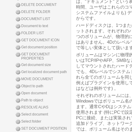
は、"ドキュメント" とい
DELETE DOCUMENT
時間、ユーザはこれらのコ
DELETE FOLDER
システムファイルよりも) 
からです。
DOCUMENT LIST
ハードディスクは、1つま
Document to text
ットされます。それぞれの
FOLDER LIST
つのボリュームが、物理的
GET DOCUMENT ICON
はありません。4Dのレベ
Get document position
で等しい実体として扱いま
GET DOCUMENT
ボリュームはマシンに物理
PROPERTIES
いはTCP/IPやAFP、S
Get document size
してマウントされたハード
でも、4Dレベルでシステ
Get localized document path
れら全てのボリュームを同
MOVE DOCUMENT
例えばプラグインを使用し
Object to path
はなどは例外です) 。
Open document
それぞれのボリュームには
Path to object
Windowsではボリュー
ます。通常CやDはシステ
RESOLVE ALIAS
使用されます (特にPCで設
Select document
PCに接続、または実装され
Select folder
追加ドライブ、ネットワークド
SET DOCUMENT POSITION
では、ボリューム名はその