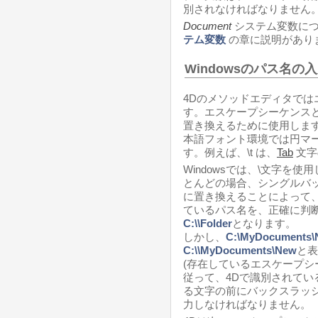
別されなければなりません
Document
システム変数につ
テム変数
の章に説明があり
Windowsのパス名
4Dのメソッドエディタで
す。エスケープシーケンスと
置き換えるために使用します
本語フォント環境では円マー
す。例えば、\t は、
Tab
文字
Windowsでは、\文字を
とんどの場合、シングルバ
に置き換えることによって、
ているパス名を、正確に判
C:\\Folder
となります。
しかし、
C:\MyDocuments\
C:\\MyDocuments\New
と表
(存在しているエスケープシ
従って、4Dで識別されてい
る文字の前にバックスラッシ
力しなければなりません。