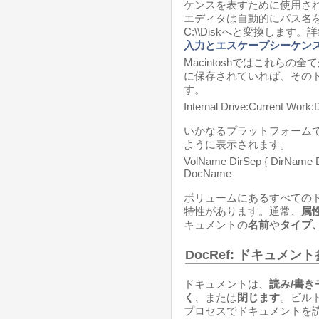
ケンスを表すために使用さ
エディタは自動的にパス名を変
C:\\Diskへと変換します
入力とエスケープシーケン
Macintoshではこれらの全てが
に保存されていれば、その
す。
Internal Drive:Current Wor
いかなるプラットフォーム
ように表示されます。
VolName DirSep { DirName Dir
DocName
ボリュームにあるすべてのド
特性があります。通常、
属
キュメントの
名前
や
タイプ
DocRef: ドキュメン
ドキュメントは、
読み/書き
く
、または
閉じます
。ビル
プロセスでドキュメントを