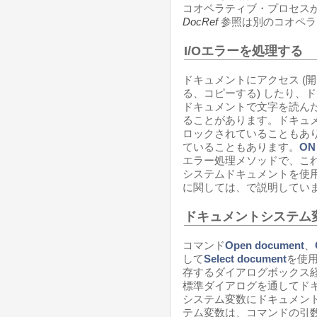
コオペラティブ・プロセス
DocRef
参照は別のコオペラ
I/Oエラーを処理する
ドキュメントにアクセス (
る、コピーする) したり、
ドキュメントで文字を読んだ
ることがあります。ドキュ
ロックされていることもあ
ていることもあります。
ON
エラー処理メソッドで、こ
システムドキュメントを使
に関しては、
で説明してい
ドキュメントシステム
コマンド
Open document
、
して
Select document
を使
存するダイアログボックス
標準ダイアログを通してド
システム変数にドキュメン
テム変数は、コマンドの引