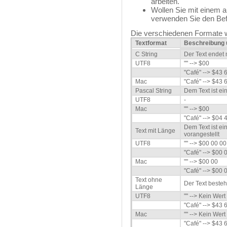
arbeiten.
Wollen Sie mit einem a
verwenden Sie den Be
Die verschiedenen Formate w
Textformat
Beschreibung 
C String
Der Text endet
UTF8
"" --> $00
"Café" --> $43 
Mac
"Café" --> $43 
Pascal String
Dem Text ist ei
UTF8
-
Mac
"" --> $00
"Café" --> $04 
Dem Text ist ei
Text mit Länge
vorangestellt
UTF8
"" --> $00 00 0
"Café" --> $00 
Mac
"" --> $00 00
"Café" --> $00 
Text ohne
Der Text besteh
Länge
UTF8
"" --> Kein Wert
"Café" --> $43 
Mac
"" --> Kein Wert
"Café" --> $43 