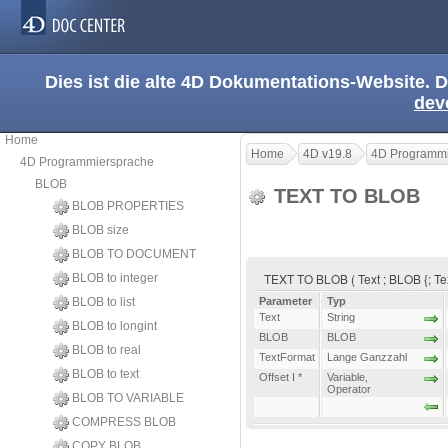
Dies ist die alte 4D Dokumentations-Website. D
dev
Home
Home
4D v19.8
4D Programmi
4D Programmiersprache
BLOB
TEXT TO BLOB
BLOB PROPERTIES
BLOB size
BLOB TO DOCUMENT
TEXT TO BLOB ( Text ; BLOB {; Text
BLOB to integer
BLOB to list
Parameter
Typ
Text
String
BLOB to longint
BLOB
BLOB
BLOB to real
TextFormat
Lange Ganzzahl
BLOB to text
Offset I *
Variable
,
Operator
BLOB TO VARIABLE
COMPRESS BLOB
COPY BLOB