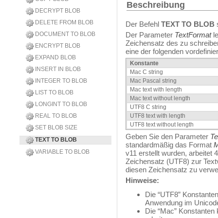
Beschreibung
DECRYPT BLOB
DELETE FROM BLOB
Der Befehl
TEXT TO BLOB
DOCUMENT TO BLOB
Der Parameter
TextFormat
le
Zeichensatz des zu schreibe
ENCRYPT BLOB
eine der folgenden vordefin
EXPAND BLOB
Konstante
INSERT IN BLOB
Mac C string
INTEGER TO BLOB
Mac Pascal string
Mac text with length
LIST TO BLOB
Mac text without length
LONGINT TO BLOB
UTF8 C string
REAL TO BLOB
UTF8 text with length
UTF8 text without length
SET BLOB SIZE
Geben Sie den Parameter
Te
TEXT TO BLOB
standardmäßig das Format
M
VARIABLE TO BLOB
v11 erstellt wurden, arbeite
Zeichensatz (UTF8) zur Text
diesen Zeichensatz zu verw
Hinweise:
Die “UTF8” Konstanten
Anwendung im Unicode
Die “Mac” Konstanten k