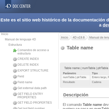
Este es el sitio web histórico de la documentación
a
de
Inicio
Inicio
4D v19.8
Manual de len
Manual de lenguaje 4D
Estructura
Table name
Comandos de acceso a
estructura
CREATE INDEX
DELETE INDEX
Table name ( numTabla | ptrTabla
EXPORT STRUCTURE
Parámetro
Tipo
Field
numTabla | ptrTabla
Entero largo
,
Field name
Resultado
Cadena
Get external data path
GET FIELD ENTRY
Descripción
PROPERTIES
GET FIELD PROPERTIES
El comando
Table name
devu
puntero se pasa en
numTabl
Get last field number