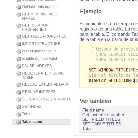
Get last table number
Ejemplo
GET MISSING TABLE
NAMES
El siguiente es un ejemplo d
GET RELATION
registros de una tabla. La re
PROPERTIES
para la tabla. El comando
Ta
GET TABLE PROPERTIES
de la tabla en la barra de títu
IMPORT STRUCTURE
` Método de proyect
Is field number valid
` SHOW CURRENT SELE
Is table number valid
` SHOW CURRENT SELE
PAUSE INDEXES
SET WINDOW TITLE
("Re
REGENERATE MISSING
Fijar el título de la
TABLE
DISPLAY SELECTION
(
$1
RELOAD EXTERNAL DATA
RESUME INDEXES
SET EXTERNAL DATA PATH
Ver también
SET INDEX
Field name
Table
Get last table number
SET FIELD TITLES
Table name
SET TABLE TITLES
Table