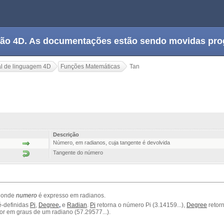
tação 4D. As documentações estão sendo movidas pr
l de linguagem 4D
Funções Matemáticas
Tan
Descrição
Número, em radianos, cuja tangente é devolvida
Tangente do número
, onde
numero
é expresso em radianos.
é-definidas
Pi
,
Degree
,
e
Radian
.
Pi
retorna o número Pi (3.14159...),
Degree
retor
or em graus de um radiano (57.29577...).