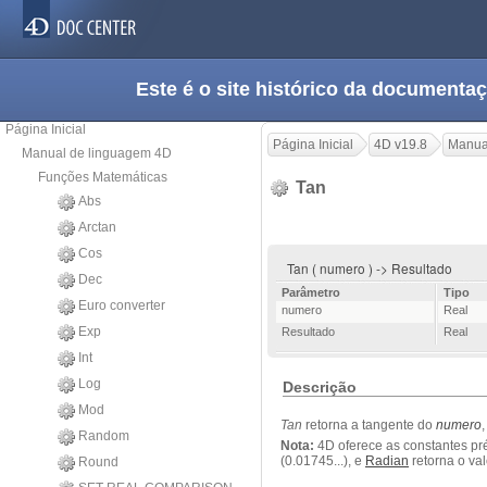
Este é o site histórico da documen
Página Inicial
Página Inicial
4D v19.8
Manua
Manual de linguagem 4D
Funções Matemáticas
Tan
Abs
Arctan
Cos
Tan ( numero ) -> Resultado
Dec
Parâmetro
Tipo
Euro converter
numero
Real
Exp
Resultado
Real
Int
Log
Descrição
Mod
Tan
retorna a tangente do
numero
Random
Nota:
4D oferece as constantes pr
(0.01745...), e
Radian
retorna o val
Round