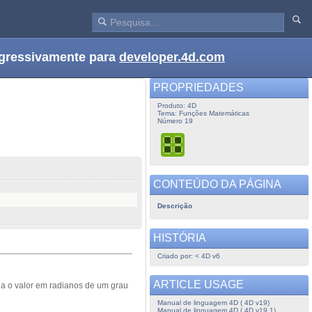
ogressivamente para
developer.4d.com
PROPRIEDADES
Produto: 4D
Tema: Funções Matemáticas
Número 19
CONTEÚDO DA PÁGINA
Descrição
HISTÓRIA
Criado por: < 4D v6
ARTICLE USAGE
na o valor em radianos de um grau
Manual de linguagem 4D ( 4D v19)
Manual de linguagem 4D ( 4D v19.1)