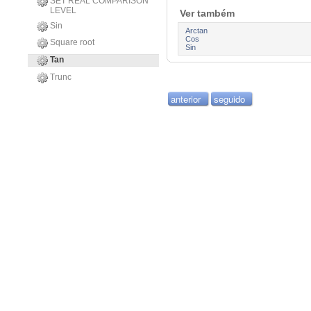
SET REAL COMPARISON
LEVEL
Ver também
Sin
Arctan
Cos
Square root
Sin
Tan
Trunc
anterior
seguido