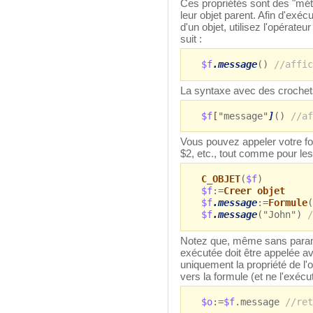
Ces propriétés sont des "mét
leur objet parent. Afin d'exé
d'un objet, utilisez l'opérate
suit :
$f
.message
()
//affic
La syntaxe avec des crochets
$f
[
"message"
]
()
//af
Vous pouvez appeler votre fo
$2, etc., tout comme pour le
C_OBJET
(
$f
)
$f
:=
Creer objet
$f
.message
:=
Formule
(
$f
.message
("John")
/
Notez que, même sans paramè
exécutée doit être appelée a
uniquement la propriété de l'
vers la formule (et ne l'exécu
$o
:=
$f
.message
//ret