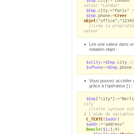
$Emp
.city:="London"
valeur "London"
$Emp
.city:="Paris"
/
$Emp
.phone:=
Creer
objet
("office";"12345
//crée la propriété
valeur
Lire une valeur dans un
notation objet :
$vCity
:=
$Emp
.city
//
$vPhone
:=
$Emp
.phone
Vous pouvez accéder au
grâce à l'opérateur [ ] :
$Emp
[
"city"]:="Berl
city
//cette syntaxe est
à l'aide de variables
C_TEXTE
(
$addr
)
$addr
:="address"
Boucle
(
$i
;1;4)