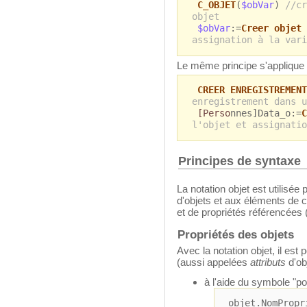
C_OBJET
(
$obVar
)
//cr
objet
$obVar
:=
Creer objet
assignation à la vari
Le même principe s'applique
CREER ENREGISTREMENT
enregistrement dans u
[Perso
nnes]Data_o:=
C
l'objet et assignatio
Principes de syntaxe
La notation objet est utilisé
d'objets et aux éléments de 
et de propriétés référencées 
Propriétés des objets
Avec la notation objet, il est
(aussi appelées
attributs
d'ob
à l'aide du symbole "poi
objet.NomPropr