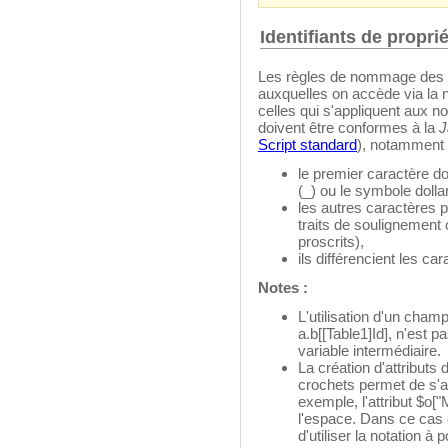
Identifiants de propri
Les règles de nommage des
auxquelles on accède via la no
celles qui s'appliquent aux 
doivent être conformes à la
J
Script standard
), notamment
le premier caractère doi
(_) ou le symbole dollar
les autres caractères p
traits de soulignement
proscrits),
ils différencient les c
Notes :
L'utilisation d'un cha
a.b[[Table1]Id], n'est p
variable intermédiaire.
La création d'attributs 
crochets permet de s'a
exemple, l'attribut $o[
l'espace. Dans ce cas 
d'utiliser la notation à 