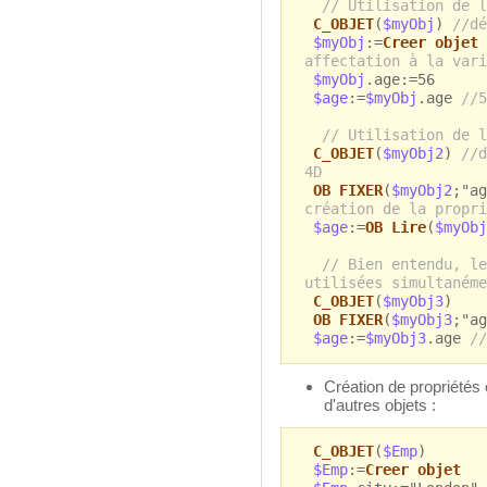
// Utilisation de l
C_OBJET
(
$myObj
)
//dé
$myObj
:=
Creer objet
affectation à la vari
$myObj
.age:=56
$age
:=
$myObj
.age
//5
// Utilisation de l
C_OBJET
(
$myObj2
)
//d
4D
OB FIXER
(
$myObj2
;"a
création de la propri
$age
:=
OB Lire
(
$myObj
// Bien entendu, le
utilisées simultanéme
C_OBJET
(
$myObj3
)
OB FIXER
(
$myObj3
;"ag
$age
:=
$myObj3
.age
//
Création de propriétés 
d'autres objets :
C_OBJET
(
$Emp
)
$Emp
:=
Creer objet