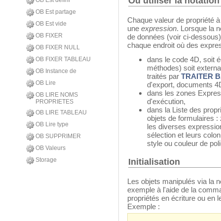
Où utiliser la notation
OB Est defini
OB Est partage
Chaque valeur de propriété à 
OB Est vide
une
expression
. Lorsque la n
OB FIXER
de données (voir ci-dessous),
chaque endroit où des expre
OB FIXER NULL
dans le code 4D, soit 
OB FIXER TABLEAU
méthodes) soit external
OB Instance de
traités par
TRAITER B
OB Lire
d'export, documents 4D
dans les zones Express
OB LIRE NOMS
d'exécution,
PROPRIETES
dans la Liste des propri
OB LIRE TABLEAU
objets de formulaires :
OB Lire type
les diverses expression
sélection et leurs col
OB SUPPRIMER
style ou couleur de poli
OB Valeurs
Storage
Initialisation
Les objets manipulés via la not
exemple à l'aide de la com
propriétés en écriture ou en 
Exemple :