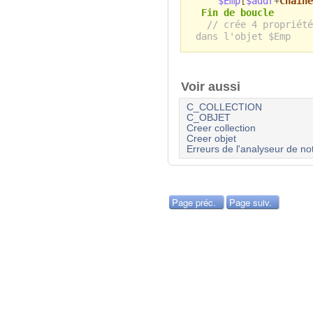
$Emp
[
$addr
+
Chaine
Fin de boucle
// crée 4 propriété
dans l'objet $Emp
Voir aussi
C_COLLECTION
C_OBJET
Creer collection
Creer objet
Erreurs de l'analyseur de no
Page préc.
Page suiv.