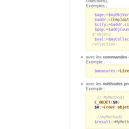
collections).
Exemples :
$age
:=
$myObjVar
$addr
:=
[Emp]dat
$city
:=
$addr
.c
$pop
:=
$aObjCoun
d'objets
$val
:=
$myCollec
collection
avec les
commandes 
Exemple :
$measures
:=
Lire
avec les
méthodes pr
Exemple :
// MyMethod1
C_OBJET
(
$0
)
$0
:=
Creer objet
//myMethod2
$result
:=MyMet