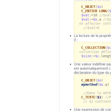
C_OBJET
(
$o
)
C_ENTIER LONG
(
$
$val
:=10
//$val
$val
:=
$o
.a
//$o
et affecter cett
//$val=0
La lecture de la propri
0 :
C_COLLECTION
(
$c
collection défin
$size
:=
$c
.leng
Une valeur indéfinie p
est automatiquement con
déclaration du type du
C_OBJET
(
$o
)
mymethod
(
$o
.a)
//Dans la méth
C_TEXTE
(
$1
)
//P
// $1 contient
Une expression de cond