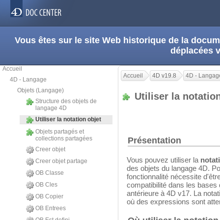
Vous êtes sur le site Web historique de la doc
déplacées 
Accueil
Accueil
4D v19.8
4D - Langag
4D - Langage
Objets (Langage)
Utiliser la notati
Structure des objets de
langage 4D
Utiliser la notation objet
Objets partagés et
collections partagées
Présentation
Creer objet
Vous pouvez utiliser la
notat
Creer objet partage
des objets du langage 4D. Pou
OB Classe
fonctionnalité nécessite d'êtr
compatibilité dans les bases
OB Cles
antérieure à 4D v17. La notati
OB Copier
où des expressions sont att
OB Entrees