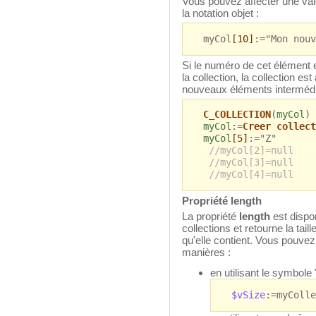
Vous pouvez affecter une vale
la notation objet :
myCol
[10]
:="Mon nouv
Si le numéro de cet élément e
la collection, la collection 
nouveaux éléments intermédi
C_COLLECTION
(
myCol
)
myCol
:=
Creer collect
myCol
[5]
:="Z"
//myCol[2]=null
//myCol[3]=null
//myCol[4]=null
Propriété length
La propriété
length
est dispo
collections et retourne la tail
qu'elle contient. Vous pouvez
manières :
en utilisant le symbole 
$vSize
:=myColle