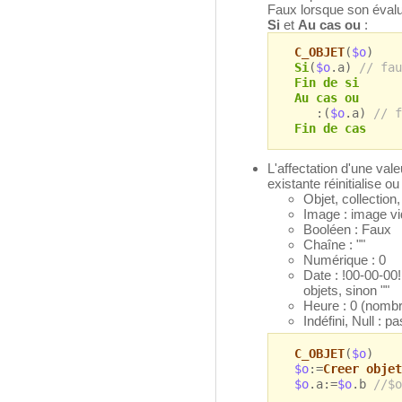
Faux lorsque son évalu
Si
et
Au cas ou
:
C_OBJET
(
$o
)
Si
(
$o
.a)
// fau
Fin de si
Au cas ou
:(
$o
.a)
// f
Fin de cas
L'affectation d'une vale
existante réinitialise o
Objet, collection,
Image : image v
Booléen : Faux
Chaîne : ""
Numérique : 0
Date : !00-00-00! 
objets, sinon ""
Heure : 0 (nomb
Indéfini, Null : 
C_OBJET
(
$o
)
$o
:=
Creer objet
$o
.a:=
$o
.b
//$o