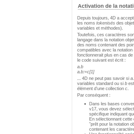
Activation de la notat
Depuis toujours, 4D a accepté 
les noms
tokenisés
des objet
variables et méthodes).
Toutefois, ces caractères sont
langage dans la notation obje
des noms contenant des poin
compatibles avec la notation 
fonctionnerait plus en cas de
le code suivant est écrit :
a.b
a.b:=c[1]
... 4D ne peut pas savoir si
a
variables standard ou si
b
est
élément d'une collection
c
.
Par conséquent :
Dans les bases convert
v17, vous devez sélect
spécifique indiquant que
En sélectionnant cette
"prêt pour la notation ob
contenant les caractères