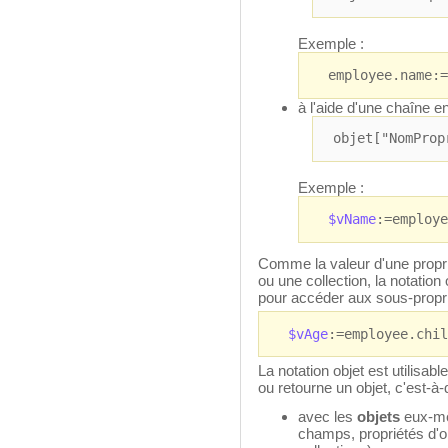
Exemple :
employee.name:=
à l'aide d'une chaîne e
objet["NomProp
Exemple :
$vName
:=employe
Comme la valeur d'une propri
ou une collection, la notatio
pour accéder aux sous-propri
$vAge
:=employee.chil
La notation objet est utilisab
ou retourne un objet, c'est-à-d
avec les
objets
eux-mê
champs, propriétés d'o