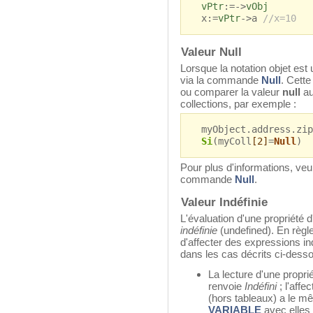
vPtr
:=->
vObj
x:=
vPtr
->a
//x=10
Valeur Null
Lorsque la notation objet est u
via la commande
Null
. Cette
ou comparer la valeur
null
au
collections, par exemple :
myObject.address.zip
Si
(myColl
[2]
=
Null
)
Pour plus d'informations, veui
commande
Null
.
Valeur Indéfinie
L'évaluation d'une propriété d
indéfinie
(undefined). En règle
d'affecter des expressions in
dans les cas décrits ci-desso
La lecture d'une proprié
renvoie
Indéfini
; l'affe
(hors tableaux) a le m
VARIABLE
avec elles 