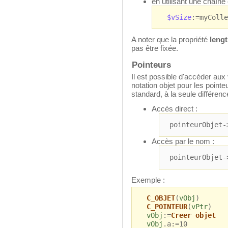
en utilisant une chaîne
$vSize
:=myColle
A noter que la propriété
leng
pas être fixée.
Pointeurs
Il est possible d'accéder aux
notation objet pour les pointe
standard, à la seule différenc
Accès direct :
pointeurObjet-
Accès par le nom :
pointeurObjet-
Exemple :
C_OBJET
(
vObj
)
C_POINTEUR
(
vPtr
)
vObj
:=
Creer objet
vObj
.a:=10