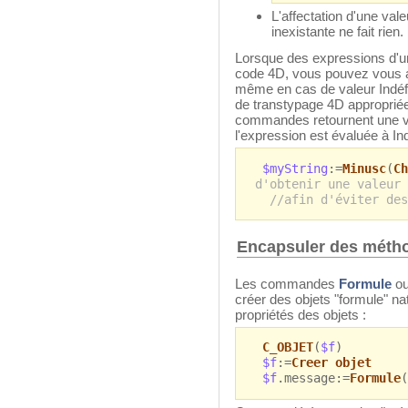
L'affectation d'une vale
inexistante ne fait rien.
Lorsque des expressions d'u
code 4D, vous pouvez vous as
même en cas de valeur Indéf
de transtypage 4D approprié
commandes retournent une val
l'expression est évaluée à In
$myString
:=
Minusc
(
Ch
d'obtenir une valeur 
//afin d'éviter des
Encapsuler des métho
Les commandes
Formule
o
créer des objets "formule" n
propriétés des objets :
C_OBJET
(
$f
)
$f
:=
Creer objet
$f
.message:=
Formule
(