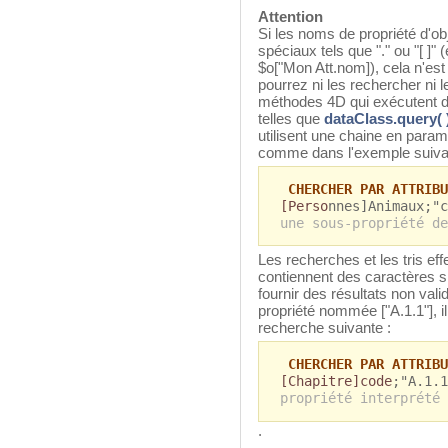
Attention
Si les noms de propriété d'ob
spéciaux tels que "." ou "[ ]" 
$o["Mon Att.nom]), cela n'e
pourrez ni les rechercher ni 
méthodes 4D qui exécutent de
telles que
dataClass.query( 
utilisent une chaine en para
comme dans l'exemple suivan
CHERCHER PAR ATTRIBU
[Perso
nnes]Animaux;"
une sous-propriété de
Les recherches et les tris ef
contiennent des caractères sp
fournir des résultats non val
propriété nommée ["A.1.1"], il
recherche suivante :
CHERCHER PAR ATTRIBU
[Chapitre]code
;"A.1.
propriété interprété 
.