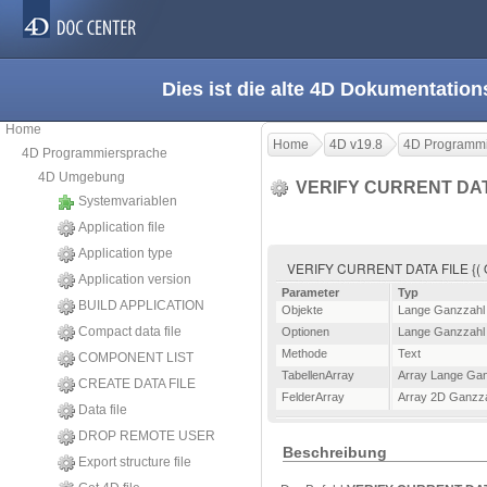
Dies ist die alte 4D Dokumentation
Home
Home
4D v19.8
4D Programmi
4D Programmiersprache
4D Umgebung
VERIFY CURRENT DAT
Systemvariablen
Application file
Application type
VERIFY CURRENT DATA FILE {( Obje
Application version
Parameter
Typ
BUILD APPLICATION
Objekte
Lange Ganzzahl
Compact data file
Optionen
Lange Ganzzahl
Methode
Text
COMPONENT LIST
TabellenArray
Array Lange Ga
CREATE DATA FILE
FelderArray
Array 2D Ganzz
Data file
DROP REMOTE USER
Beschreibung
Export structure file