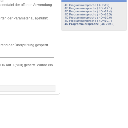
hat.
 Datendatei der offenen Anwendung
4D Programmiersprache ( 4D v19)
4D Programmiersprache ( 4D v19.1)
4D Programmiersprache ( 4D v19.4)
4D Programmiersprache ( 4D v19.5)
4D Programmiersprache ( 4D v19.6)
rten der Parameter ausgeführt:
4D Programmiersprache ( 4D v19.7)
4D Programmiersprache
( 4D v19.8)
hrend der Überprüfung gesperrt.
OK auf 0 (Null) gesetzt. Wurde ein