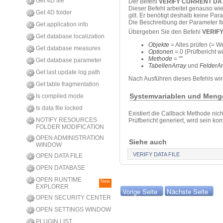
Get 4D file
Der Befehl
VERIFY CURRENT DAT
Dieser Befehl arbeitet genauso wi
Get 4D folder
gilt. Er benötigt deshalb keine Par
Die Beschreibung der Parameter f
Get application info
Übergeben Sie den Befehl
VERIF
Get database localization
Objekte
= Alles prüfen (= We
Get database measures
Optionen
= 0 (Prüfbericht w
Methode
= ""
Get database parameter
TabellenArray
und
FelderAr
Get last update log path
Nach Ausführen dieses Befehls wir
Get table fragmentation
Systemvariablen und Meng
Is compiled mode
Is data file locked
Existiert die Callback Methode nic
NOTIFY RESOURCES
Prüfbericht generiert, wird sein k
FOLDER MODIFICATION
OPEN ADMINISTRATION
Siehe auch
WINDOW
VERIFY DATA FILE
OPEN DATA FILE
OPEN DATABASE
OPEN RUNTIME
New
EXPLORER
Vorige Seite
Nächste Seite
OPEN SECURITY CENTER
OPEN SETTINGS WINDOW
PLUGIN LIST