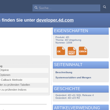
 finden Sie unter
developer.4d.com
EIGENSCHAFTEN
Produkt: 4D
Thema: 4D Umgebung
Nummer: 1008
SEITENINHALT
ng
Objekte
Beschreibung
Optionen
Systemvariablen und Mengen
 Callback Methode
r zu prüfenden Tabellen
GESCHICHTE
 zu prüfenden Indizes
Geändert: 4D v11 SQL Release 4
Geändert: 4D v15 R3
ARTIKELVERWENDUNG