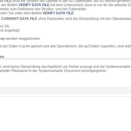
A FILE
prüft die Struktur der Objekte in der 4D Datendatei, die 4D derzeit geöffnet 
e der Befehl
VERIFY DATA FILE
mit dem Unterschied, dass er nur für die aktuelle
ameter zum Definieren der Struktur- und der Datendatei.
inden Sie unter dem Befehl
VERIFY DATA FILE
.
Y CURRENT DATA FILE
ohne Parameter, wird die Überprüfung mit den Standardwe
rt 16)
ird angelegt)
ray
werden weggelassen
d der Daten-Cache geleert und alle Operationen, die auf Daten zugreifen, sind wä
en
ht, wird keine Überprüfung durchgeführt, ein Fehler erzeugt und die Systemvariable 
ompletter Pfadname in der Systemvariable
Document
zurückgegeben.