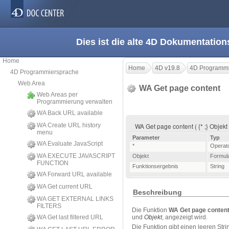
Dies ist die alte 4D Dokumentation
Home
Home
4D v19.8
4D Programmi
4D Programmiersprache
Web Area
WA Get page content
Web Areas per
Programmierung verwalten
WA Back URL available
WA Create URL history
WA Get page content ( {* ;} Objek
menu
Parameter
Typ
WA Evaluate JavaScript
*
Operat
WA EXECUTE JAVASCRIPT
Objekt
Formula
FUNCTION
Funktionsergebnis
String
WA Forward URL available
WA Get current URL
Beschreibung
WA GET EXTERNAL LINKS
FILTERS
Die Funktion
WA Get page conten
WA Get last filtered URL
und
Objekt
, angezeigt wird.
Die Funktion gibt einen leeren Strin