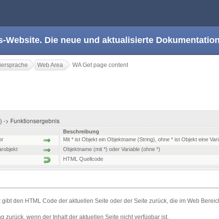
s-Website. Die neue und aktualisierte Dokumentation
ersprache
Web Area
WA Get page content
t ) -> Funktionsergebnis
Beschreibung
or
Mit * ist Objekt ein Objektname (String), ohne * ist Objekt eine Var
robjekt
Objektname (mit *) oder Variable (ohne *)
HTML Quellcode
t
gibt den HTML Code der aktuellen Seite oder der Seite zurück, die im Web Bereich
g zurück, wenn der Inhalt der aktuellen Seite nicht verfügbar ist.