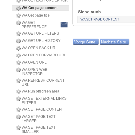
WA GET LAST URL ERROR
WA Get page content
Siehe auch
WA Get page title
WA SET PAGE CONTENT
WA GET
Upd
PREFERENCE
WA GET URL FILTERS
WA GET URL HISTORY
Vorige Seite
Nächste Seite
WA OPEN BACK URL
WA OPEN FORWARD URL
WA OPEN URL
WA OPEN WEB
INSPECTOR
WA REFRESH CURRENT
URL
WA Run offscreen area
WA SET EXTERNAL LINKS
FILTERS
WA SET PAGE CONTENT
WA SET PAGE TEXT
LARGER
WA SET PAGE TEXT
SMALLER