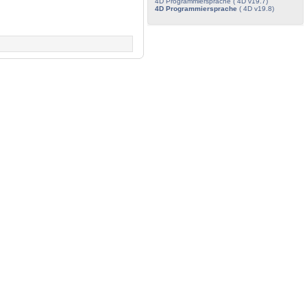
4D Programmiersprache ( 4D v19.7)
4D Programmiersprache
( 4D v19.8)