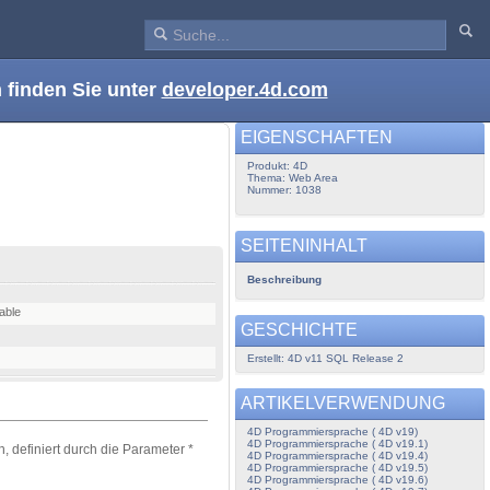
 finden Sie unter
developer.4d.com
EIGENSCHAFTEN
Produkt: 4D
Thema: Web Area
Nummer: 1038
SEITENINHALT
Beschreibung
iable
GESCHICHTE
Erstellt: 4D v11 SQL Release 2
ARTIKELVERWENDUNG
4D Programmiersprache ( 4D v19)
4D Programmiersprache ( 4D v19.1)
, definiert durch die Parameter *
4D Programmiersprache ( 4D v19.4)
4D Programmiersprache ( 4D v19.5)
4D Programmiersprache ( 4D v19.6)