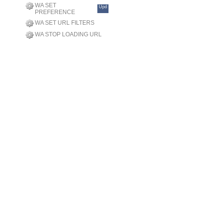
WA SET
Upd
PREFERENCE
WA SET URL FILTERS
WA STOP LOADING URL