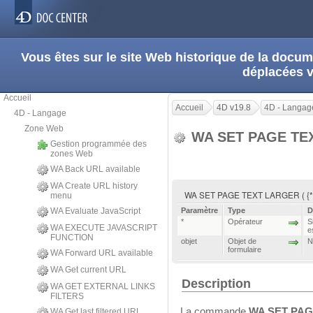
Vous êtes sur le site Web historique de la doc
déplacées 
Accueil
Accueil
4D v19.8
4D - Langag
4D - Langage
Zone Web
WA SET PAGE TE
Gestion programmée des
zones Web
WA Back URL available
WA Create URL history
WA SET PAGE TEXT LARGER ( {* ;
menu
WA Evaluate JavaScript
Paramètre
Type
D
*
Opérateur
S
WA EXECUTE JAVASCRIPT
e
FUNCTION
objet
Objet de
N
formulaire
WA Forward URL available
WA Get current URL
Description
WA GET EXTERNAL LINKS
FILTERS
La commande
WA SET PA
WA Get last filtered URL