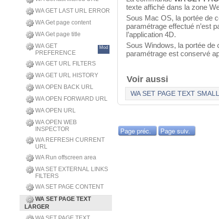
texte affiché dans la zone 
WA GET LAST URL ERROR
Sous Mac OS, la portée de c
WA Get page content
paramétrage effectué n’est p
l’application 4D.
WA Get page title
Sous Windows, la portée de c
WA GET
Mod
PREFERENCE
paramétrage est conservé apr
WA GET URL FILTERS
WA GET URL HISTORY
Voir aussi
WA OPEN BACK URL
WA SET PAGE TEXT SMAL
WA OPEN FORWARD URL
WA OPEN URL
WA OPEN WEB
INSPECTOR
Page préc.
Page suiv.
WA REFRESH CURRENT
URL
WA Run offscreen area
WA SET EXTERNAL LINKS
FILTERS
WA SET PAGE CONTENT
WA SET PAGE TEXT
LARGER
WA SET PAGE TEXT