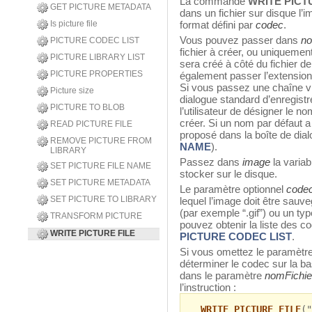
La commande
WRITE PICT
GET PICTURE METADATA
dans un fichier sur disque l
Is picture file
format défini par
codec
.
Vous pouvez passer dans
no
PICTURE CODEC LIST
fichier à créer, ou uniquement
PICTURE LIBRARY LIST
sera créé à côté du fichier d
PICTURE PROPERTIES
également passer l’extension 
Si vous passez une chaîne v
Picture size
dialogue standard d’enregistr
PICTURE TO BLOB
l’utilisateur de désigner le n
créer. Si un nom par défaut a
READ PICTURE FILE
proposé dans la boîte de di
REMOVE PICTURE FROM
NAME
).
LIBRARY
Passez dans
image
la varia
SET PICTURE FILE NAME
stocker sur le disque.
SET PICTURE METADATA
Le paramètre optionnel
code
SET PICTURE TO LIBRARY
lequel l’image doit être sau
(par exemple “.gif”) ou un t
TRANSFORM PICTURE
pouvez obtenir la liste des 
WRITE PICTURE FILE
PICTURE CODEC LIST
.
Si vous omettez le paramètr
déterminer le codec sur la ba
dans le paramètre
nomFichie
l’instruction :
WRITE PICTURE FILE
("