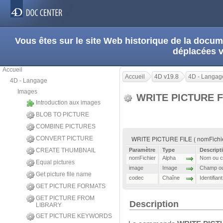
Vous êtes sur le site Web historique de la doc
déplacées 
Accueil
Accueil
4D v19.8
4D - Langag
4D - Langage
Images
WRITE PICTURE 
Introduction aux images
BLOB TO PICTURE
COMBINE PICTURES
WRITE PICTURE FILE ( nomFichier
CONVERT PICTURE
CREATE THUMBNAIL
Paramètre
Type
Descript
nomFichier
Alpha
Nom ou ch
Equal pictures
image
Image
Champ ou 
Get picture file name
codec
Chaîne
Identifia
GET PICTURE FORMATS
GET PICTURE FROM
Description
LIBRARY
GET PICTURE KEYWORDS