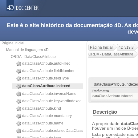
Este é o site histórico da documentação 4D. As
dev
Página Inicial
Página Inicial
4D v19.8
Manual de linguagem 4D
ORDA - DataClassAttribute
ORDA - DataClassAttribute
dataClassAttribute.autoFilled
dataClassAttribute.fieldNumber
dataClassAttribute.fieldType
dataClassAttribute.indexe
dataClassAttribute.indexed
Parâmetro
dataClassAttribute.inverseName
dataClassAttribute.indexed
dataClassAttribute.keywordIndexed
dataClassAttribute.kind
Descrição
dataClassAttribute.mandatory
dataClassAttribute.name
A propriedade
dataCla
houver um índice B-tree
dataClassAttribute.relatedDataClass
Esta propriedade não é