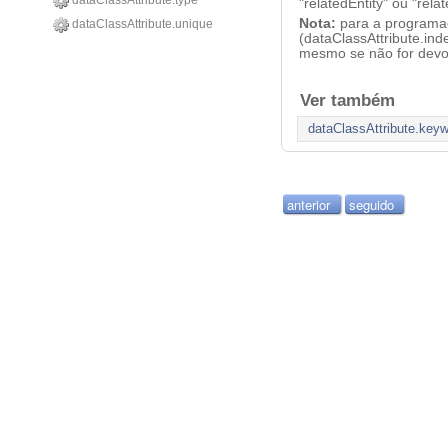
dataClassAttribute.type
"relatedEntity" ou "relat
Nota:
para a programaç
dataClassAttribute.unique
(dataClassAttribute.ind
mesmo se não for devo
Ver também
dataClassAttribute.key
anterior
seguido