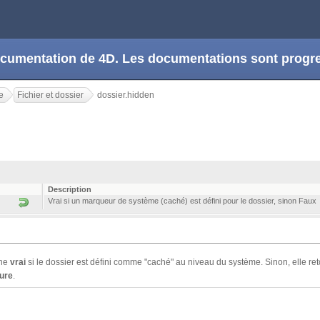
 documentation de 4D. Les documentations sont prog
e
Fichier et dossier
dossier.hidden
Description
Vrai si un marqueur de système (caché) est défini pour le dossier, sinon Faux
rne
vrai
si le dossier est défini comme "caché" au niveau du système. Sinon, elle r
ture
.