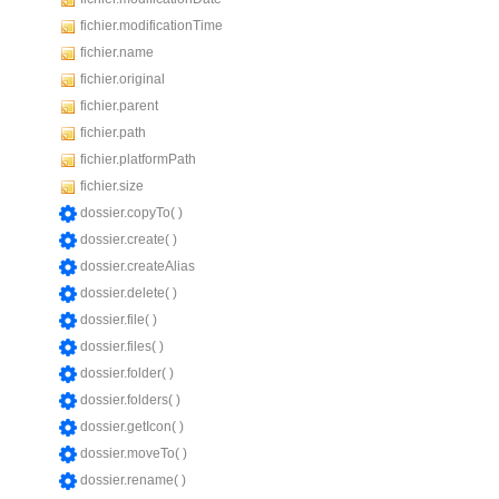
fichier.modificationTime
fichier.name
fichier.original
fichier.parent
fichier.path
fichier.platformPath
fichier.size
dossier.copyTo( )
dossier.create( )
dossier.createAlias
dossier.delete( )
dossier.file( )
dossier.files( )
dossier.folder( )
dossier.folders( )
dossier.getIcon( )
dossier.moveTo( )
dossier.rename( )