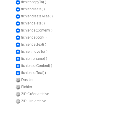
fichier.copyTo( )
fichier.create( )
fichier.createAlias( )
fichier.delete( )
fichier.getContent( )
fichier.getIcon( )
fichier.getText( )
fichier.moveTo( )
fichier.rename( )
fichier.setContent( )
fichier.setText( )
Dossier
Fichier
ZIP Créer archive
ZIP Lire archive