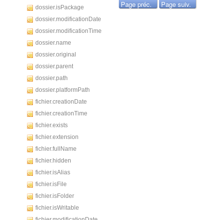
Page préc.
Page suiv.
dossier.isPackage
dossier.modificationDate
dossier.modificationTime
dossier.name
dossier.original
dossier.parent
dossier.path
dossier.platformPath
fichier.creationDate
fichier.creationTime
fichier.exists
fichier.extension
fichier.fullName
fichier.hidden
fichier.isAlias
fichier.isFile
fichier.isFolder
fichier.isWritable
fichier.modificationDate