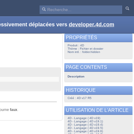
ressivement déplacées vers
developer.4d.com
PROPRIÉTÉS
Produit : 4D
Thème : Fichier et dossier
Nom intl. : folder.hidden
PAGE CONTENTS
Description
HISTORIQUE
Créé : 4D v17 R5
UTILISATION DE L'ARTICLE
etourne
faux
.
4D - Langage ( 4D v19)
4D - Langage ( 4D v19.1)
4D - Langage ( 4D v19.4)
4D - Langage ( 4D v19.5)
4D - Langage ( 4D v19.6)