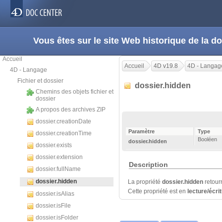
Vous êtes sur le site Web historique de la
Accueil
Accueil
4D v19.8
4D - Langag
4D - Langage
Fichier et dossier
dossier.hidden
Chemins des objets fichier et
dossier
A propos des archives ZIP
dossier.creationDate
Paramètre
Type
dossier.creationTime
Booléen
dossier.hidden
dossier.exists
dossier.extension
Description
dossier.fullName
dossier.hidden
La propriété
dossier.hidden
retou
Cette propriété est en
lecture/écri
dossier.isAlias
dossier.isFile
dossier.isFolder