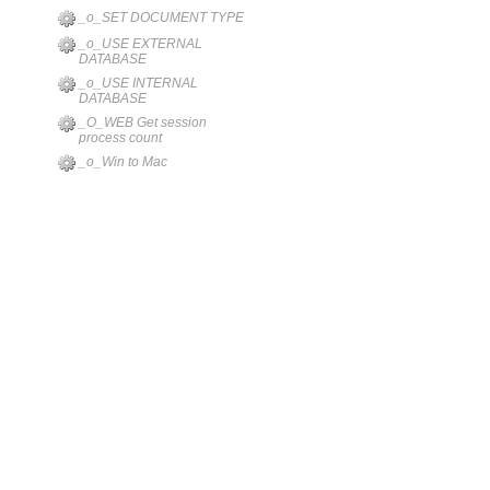
_o_SET DOCUMENT TYPE
_o_USE EXTERNAL
DATABASE
_o_USE INTERNAL
DATABASE
_O_WEB Get session
process count
_o_Win to Mac