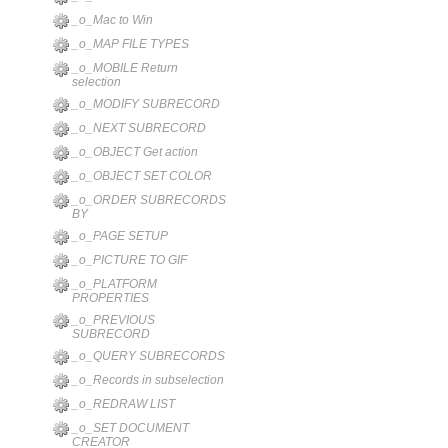
_o_Mac to Win
_o_MAP FILE TYPES
_o_MOBILE Return
selection
_o_MODIFY SUBRECORD
_o_NEXT SUBRECORD
_o_OBJECT Get action
_o_OBJECT SET COLOR
_o_ORDER SUBRECORDS
BY
_o_PAGE SETUP
_o_PICTURE TO GIF
_o_PLATFORM
PROPERTIES
_o_PREVIOUS
SUBRECORD
_o_QUERY SUBRECORDS
_o_Records in subselection
_o_REDRAW LIST
_o_SET DOCUMENT
CREATOR