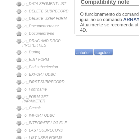
Compatibility note
_o_DATA SEGMENT LIST
_o_DELETE SUBRECORD
O funcionamento do coman
_o_DELETE USER FORM
igual ao do comando
ARRAY
Atualmente se recomenda uti
_o_Document creator
4D.
_o_Document type
_o_DRAG AND DROP
PROPERTIES
anterior
seguido
_o_During
_o_EDIT FORM
_o_End subselection
_o_EXPORT ODBC
_o_FIRST SUBRECORD
_o_Font name
_o_FORM GET
PARAMETER
_o_Gestalt
_o_IMPORT ODBC
_o_INTEGRATE LOG FILE
_o_LAST SUBRECORD
_o_LIST USER FORMS