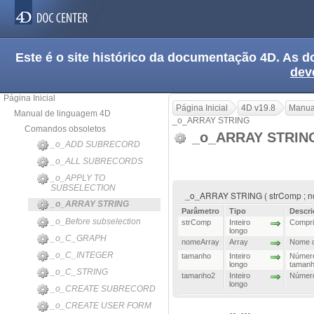
Este é o site histórico da documentação 4D. As
dev
Página Inicial
Página Inicial
4D v19.8
Manua
Manual de linguagem 4D
_o_ARRAY STRING
Comandos obsoletos
_o_ARRAY STRI
_o_ADD SUBRECORD
_o_ALL SUBRECORDS
_o_APPLY TO
SUBSELECTION
_o_ARRAY STRING ( strComp ; no
_o_ARRAY STRING
Parâmetro
Tipo
Descri
_o_Before subselection
strComp
Inteiro
Comprim
longo
_o_C_GRAPH
nomeArray
Array
Nome d
_o_C_INTEGER
tamanho
Inteiro
Número
longo
tamanh
_o_C_STRING
tamanho2
Inteiro
Número
longo
_o_CREATE SUBRECORD
_o_CREATE USER FORM