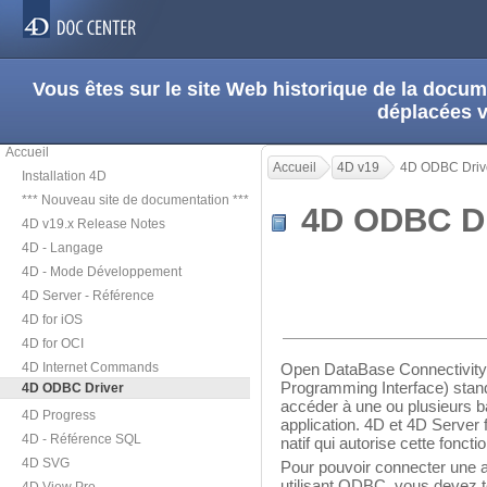
Vous êtes sur le site Web historique de la doc
déplacées 
Accueil
Accueil
4D v19
4D ODBC Driv
Installation 4D
*** Nouveau site de documentation ***
4D ODBC D
4D v19.x Release Notes
4D - Langage
4D - Mode Développement
4D Server - Référence
4D for iOS
4D for OCI
4D Internet Commands
Open DataBase Connectivity 
Programming Interface) standa
4D ODBC Driver
accéder à une ou plusieurs b
4D Progress
application. 4D et 4D Server
4D - Référence SQL
natif qui autorise cette fonctio
4D SVG
Pour pouvoir connecter une a
utilisant ODBC, vous devez t