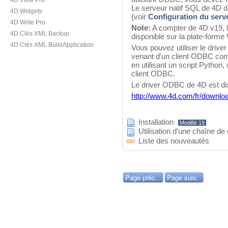
4D View Pro
Le serveur natif SQL de 4D d
4D Widgets
(voir
Configuration du ser
4D Write Pro
Note:
A compter de 4D v19, 
4D Clés XML Backup
disponible sur la plate-form
4D Clés XML BuildApplication
Vous pouvez utiliser le dri
venant d'un client ODBC com
en utilisant un script Pytho
client ODBC.
Le driver ODBC de 4D est dis
http://www.4d.com/fr/downlo
Installation
Modifié 19
Utilisation d'une chaîne de
Liste des nouveautés
Page préc.
Page suiv.