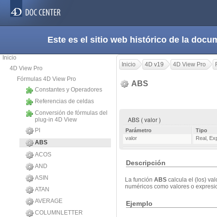
Este es el sitio web histórico de la do
Inicio
Inicio
4D v19
4D View Pro
4D View Pro
Fórmulas 4D View Pro
ABS
Constantes y Operadores
Referencias de celdas
Conversión de fórmulas del
ABS ( valor )
plug-in 4D View
PI
Parámetro
Tipo
valor
Real
,
Ex
ABS
ACOS
Descripción
AND
ASIN
La función
ABS
calcula el (los) va
numéricos como valores o expresi
ATAN
AVERAGE
Ejemplo
COLUMNLETTER