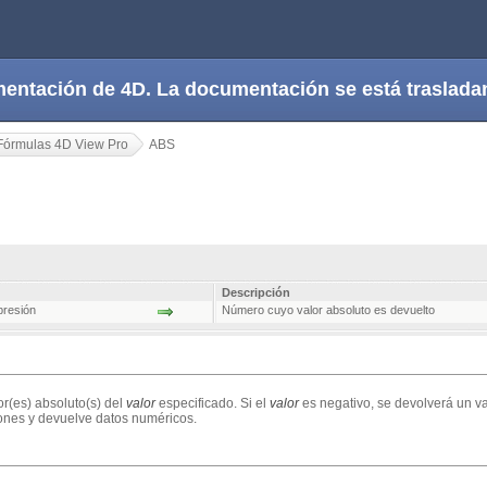
cumentación de 4D. La documentación se está trasla
Fórmulas 4D View Pro
ABS
Descripción
presión
Número cuyo valor absoluto es devuelto
lor(es) absoluto(s) del
valor
especificado. Si el
valor
es negativo, se devolverá un va
ones y devuelve datos numéricos.