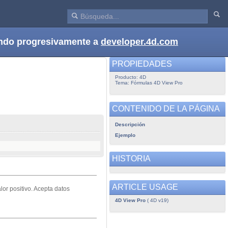
dando progresivamente a
developer.4d.com
PROPIEDADES
Producto: 4D
Tema: Fórmulas 4D View Pro
CONTENIDO DE LA PÁGINA
Descripción
Ejemplo
HISTORIA
ARTICLE USAGE
lor positivo. Acepta datos
4D View Pro
( 4D v19)