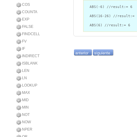
COS
ABS(-6) //result:= 6
COUNTA
ABS(16-26) //result:= 
EXP
ABS(6) //result:= 6
FALSE
FINDCELL
FV
IF
anterior
siguiente
INDIRECT
ISBLANK
LEN
LN
LOOKUP
MAX
MID
MIN
NOT
NOW
NPER
OR