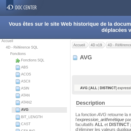
Vous êtes sur le site Web historique de la doc
déplacées 
Accueil
Accueil
4D v19
4D - Référenc
4D - Référence SQL
Fonctions
AVG
Fonctions SQL
ABS
ACOS
ASCII
([
|
]
AVG
ALL
DISTINCT
express
ASIN
ATAN
Description
ATAN2
AVG
La fonction
AVG
retourne la 
BIT_LENGTH
l'
expression_arithmétique
pas
CAST
facultatifs
ALL
et
DISTINCT
d'éliminer les valeurs dupliq