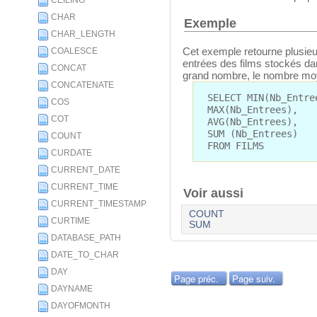
CEILING
CHAR
Exemple
CHAR_LENGTH
Cet exemple retourne plusieur
COALESCE
entrées des films stockés dans
CONCAT
grand nombre, le nombre moye
CONCATENATE
SELECT MIN(Nb_Entre
COS
MAX(Nb_Entrees),
COT
AVG(Nb_Entrees),
SUM (Nb_Entrees)
COUNT
FROM FILMS
CURDATE
CURRENT_DATE
CURRENT_TIME
Voir aussi
CURRENT_TIMESTAMP
COUNT
CURTIME
SUM
DATABASE_PATH
DATE_TO_CHAR
DAY
Page préc.
Page suiv.
DAYNAME
DAYOFMONTH