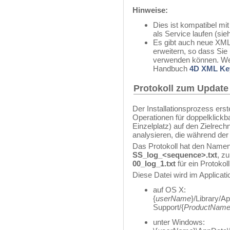
Hinweise:
Dies ist kompatibel m
als Service laufen (si
Es gibt auch neue XML 
erweitern, so dass Si
verwenden können. Wei
Handbuch
4D XML Key
Protokoll zum Update
Der Installationsprozess erste
Operationen für doppelklickb
Einzelplatz) auf den Zielrechn
analysieren, die während der I
Das Protokoll hat den Name
SS_log_<sequence>.txt
, z
00_log_1.txt
für ein Protokol
Diese Datei wird im Applicatio
auf OS X:
{
userName
}/Library/Ap
Support/{
ProductNam
unter Windows: