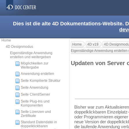
Dies ist die alte 4D Dokumentations-Website. D
dev
Home
Home
4D v19
4D Designmod
4D Designmodus
Eigenständige Anwendung erstellen
Eigenständige Anwendung
erstellen und weitergeben
Updaten von Server 
Möglichkeiten zur
Weitergabe
Anwendung erstellen
Seite Kompilierte Struktur
Seite Anwendung
Seite Client/Server
Seite Plug-Ins und
Komponenten
Bisher war zum Aktualisier
doppelklickbaren Einzelplat
Seite Lizenzen und
Zertifikate
oder Programmieren eigener 
neue Version der doppelklic
Standard Datendatei in
doppelklickbaren
die laufende Anwendung verl