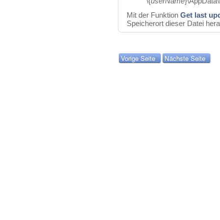
\{
userName
}\AppData
Mit der Funktion
Get last up
Speicherort dieser Datei her
Vorige Seite
Nächste Seite