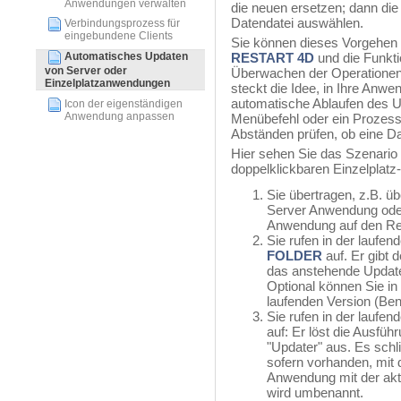
Anwendungen verwalten
die neuen ersetzen; dann die
Datendatei auswählen.
Verbindungsprozess für
eingebundene Clients
Sie können dieses Vorgehen 
Automatisches Updaten
RESTART 4D
und die Funkt
von Server oder
Überwachen der Operationen 
Einzelplatzanwendungen
steckt die Idee, in Ihre Anw
automatische Ablaufen des U
Icon der eigenständigen
Anwendung anpassen
Menübefehl oder ein Prozess 
Abständen prüfen, ob eine Da
Hier sehen Sie das Szenario
doppelklickbaren Einzelplat
Sie übertragen, z.B. ü
Server Anwendung oder
Anwendung auf den Rec
Sie rufen in der lauf
FOLDER
auf. Er gibt 
das anstehende Update 
Optional können Sie in
laufenden Version (Ben
Sie rufen in der lauf
auf: Er löst die Ausfü
"Updater" aus. Es schli
sofern vorhanden, mit
Anwendung mit der aktu
wird umbenannt.