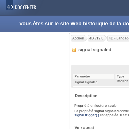
Vous êtes sur le site Web historique de la
Accueil
4D v19.8
4D - Langag
signal.signaled
Paramètre
Type
Booléen
signal.signaled
Description
Propriété en lecture seule
La propriété
signal.signaled
contien
signal.trigger( )
est appelée, il est 
Voir aussi