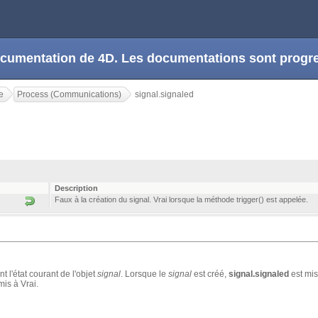
 documentation de 4D. Les documentations sont prog
e
Process (Communications)
signal.signaled
Description
Faux à la création du signal. Vrai lorsque la méthode trigger() est appelée.
t l'état courant de l'objet
signal
. Lorsque le
signal
est créé,
signal.signaled
est mis
mis à Vrai.