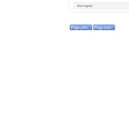
New signal
Page préc.
Page suiv.