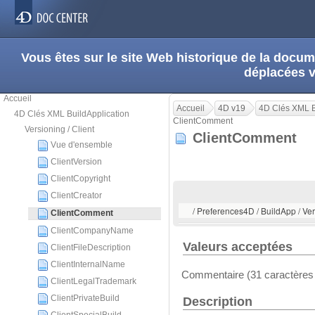
Vous êtes sur le site Web historique de la doc
déplacées 
Accueil
Accueil
4D v19
4D Clés XML B
4D Clés XML BuildApplication
ClientComment
Versioning / Client
ClientComment
Vue d'ensemble
ClientVersion
ClientCopyright
ClientCreator
/ Preferences4D / BuildApp / Ve
ClientComment
ClientCompanyName
Valeurs acceptées
ClientFileDescription
ClientInternalName
Commentaire (31 caractères
ClientLegalTrademark
ClientPrivateBuild
Description