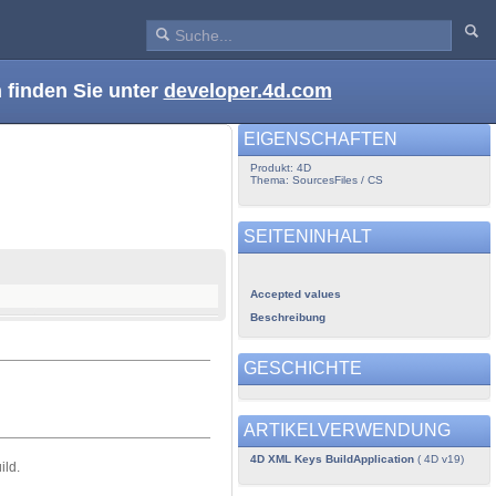
 finden Sie unter
developer.4d.com
EIGENSCHAFTEN
Produkt: 4D
Thema: SourcesFiles / CS
SEITENINHALT
Accepted values
Beschreibung
GESCHICHTE
ARTIKELVERWENDUNG
4D XML Keys BuildApplication
( 4D v19)
ild.