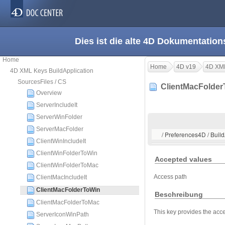
Dies ist die alte 4D Dokumentation
Home
Home
4D v19
4D XML
4D XML Keys BuildApplication
SourcesFiles / CS
ClientMacFolde
Overview
ServerIncludeIt
ServerWinFolder
ServerMacFolder
/ Preferences4D / Buil
ClientWinIncludeIt
ClientWinFolderToWin
Accepted values
ClientWinFolderToMac
Access path
ClientMacIncludeIt
ClientMacFolderToWin
Beschreibung
ClientMacFolderToMac
This key provides the acc
ServerIconWinPath