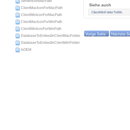
ServerIconMacPath
Siehe auch
ClientMacIconForMacPath
ClientWinFolderToWin
ClientWinIconForMacPath
ClientMacIconForWinPath
ClientWinIconForWinPath
Vorige Seite
Nächste Se
DatabaseToEmbedInClientMacFolder
DatabaseToEmbedInClientWinFolder
IsOEM