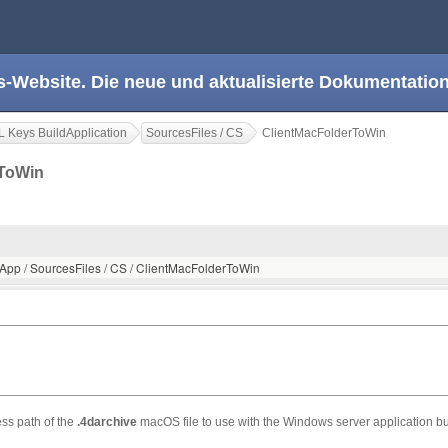
s-Website. Die neue und aktualisierte Dokumentation
 Keys BuildApplication
SourcesFiles / CS
ClientMacFolderToWin
rToWin
dApp / SourcesFiles / CS / ClientMacFolderToWin
ess path of the
.4darchive
macOS file to use with the Windows server application bu