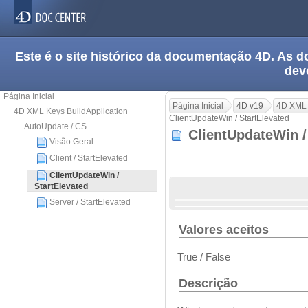
Este é o site histórico da documentação 4D. As
dev
Página Inicial
Página Inicial
4D v19
4D XML 
4D XML Keys BuildApplication
ClientUpdateWin / StartElevated
AutoUpdate / CS
ClientUpdateWin /
Visão Geral
Client / StartElevated
ClientUpdateWin /
StartElevated
Server / StartElevated
Valores aceitos
True / False
Descrição